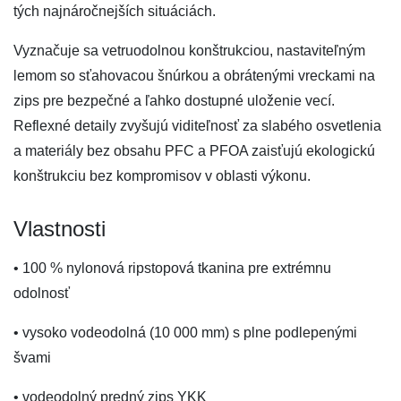
tých najnáročnejších situáciách.
Vyznačuje sa vetruodolnou konštrukciou, nastaviteľným
lemom so sťahovacou šnúrkou a obrátenými vreckami na
zips pre bezpečné a ľahko dostupné uloženie vecí.
Reflexné detaily zvyšujú viditeľnosť za slabého osvetlenia
a materiály bez obsahu PFC a PFOA zaisťujú ekologickú
konštrukciu bez kompromisov v oblasti výkonu.
Vlastnosti
• 100 % nylonová ripstopová tkanina pre extrémnu
odolnosť
• vysoko vodeodolná (10 000 mm) s plne podlepenými
švami
• vodeodolný predný zips YKK