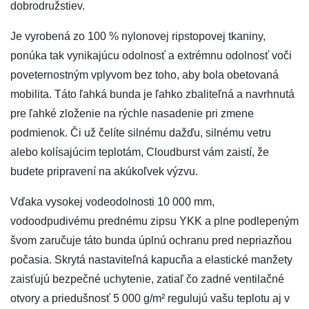
dobrodružstiev.
Je vyrobená zo 100 % nylonovej ripstopovej tkaniny,
ponúka tak vynikajúcu odolnosť a extrémnu odolnosť voči
poveternostným vplyvom bez toho, aby bola obetovaná
mobilita. Táto ľahká bunda je ľahko zbaliteľná a navrhnutá
pre ľahké zloženie na rýchle nasadenie pri zmene
podmienok. Či už čelíte silnému dažďu, silnému vetru
alebo kolísajúcim teplotám, Cloudburst vám zaistí, že
budete pripravení na akúkoľvek výzvu.
Vďaka vysokej vodeodolnosti 10 000 mm,
vodoodpudivému prednému zipsu YKK a plne podlepeným
švom zaručuje táto bunda úplnú ochranu pred nepriazňou
počasia. Skrytá nastaviteľná kapucňa a elastické manžety
zaisťujú bezpečné uchytenie, zatiaľ čo zadné ventilačné
otvory a priedušnosť 5 000 g/m² regulujú vašu teplotu aj v