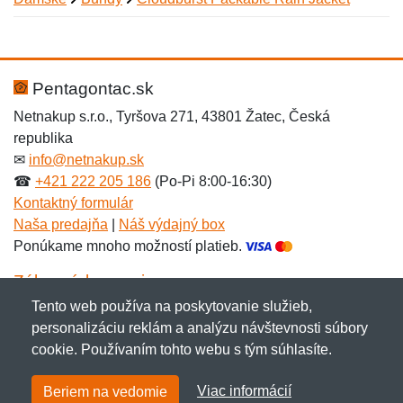
Nová recenzia
Nová otázka
Hodnotenie:
Meno:
*
*
Pentagontac.sk
Netnakup s.r.o., Tyršova 271, 43801 Žatec, Česká
republika
Meno:
E-mail:
*
*
✉
info@netnakup.sk
☎
+421 222 205 186
(Po-Pi 8:00-16:30)
Kontaktný formulár
Naša predajňa
|
Náš výdajný box
E-mail:
*
Ponúkame mnoho možností platieb.
Správa
*
Zákaznícky servis
Tento web používa na poskytovanie služieb,
Novinky emailom
personalizáciu reklám a analýzu návštevnosti súbory
Správa
*
cookie. Používaním tohto webu s tým súhlasíte.
Copyright © 2007-2026 (19 rokov s vami)
Netnakup.sk
&
Viac informácií
Beriem na vedomie