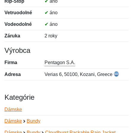
Rip-Stop
✔
áno
Vetruodolné
✔
áno
Vodeodolné
✔
áno
Záruka
2 roky
Výrobca
Firma
Pentagon S.A.
Adresa
Verias 6, 50100, Kozani, Greece
Kategórie
Dámske
Dámske
Bundy
Dámske
Bundy
Cloudburst Packable Rain Jacket