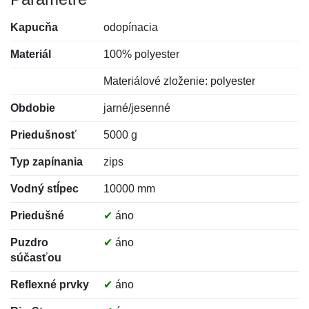
Kapucňa
odopínacia
Materiál
100% polyester
Materiálové zloženie: polyester
Obdobie
jarné/jesenné
Priedušnosť
5000 g
Typ zapínania
zips
Vodný stĺpec
10000 mm
Priedušné
✔
áno
Puzdro
✔
áno
súčasťou
Reflexné prvky
✔
áno