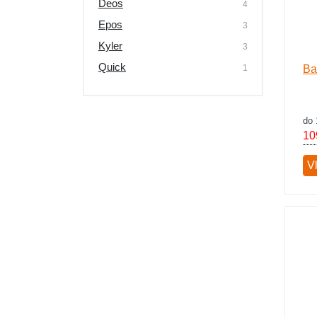
Deos
4
Výpredaj
Epos
3
Kyler
3
Quick
1
Ba
do 
10
V