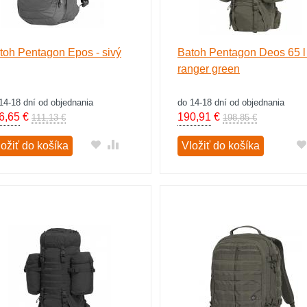
toh Pentagon Epos - sivý
Batoh Pentagon Deos 65 l 
ranger green
14-18 dní od objednania
do 14-18 dní od objednania
6,65
€
190,91
€
111,13 €
198,85 €
ložiť do košíka
Vložiť do košíka