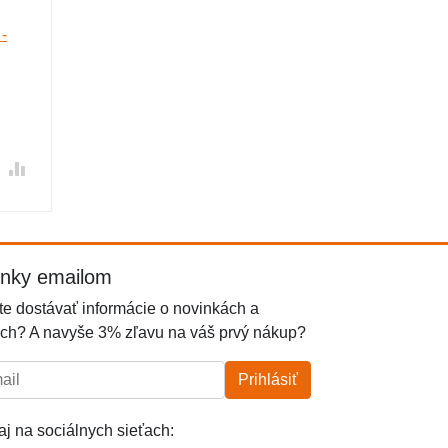
-
inky emailom
e dostávať informácie o novinkách a
ch? A navyše 3% zľavu na váš prvý nákup?
l:
Prihlásiť
j na sociálnych sieťach: