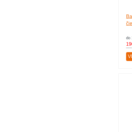
Ba
či
do 
19
V