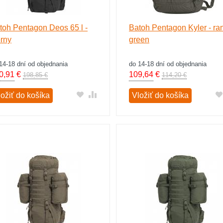
toh Pentagon Deos 65 l -
Batoh Pentagon Kyler - ra
erny
green
14-18 dní od objednania
do 14-18 dní od objednania
0,91
€
109,64
€
198,85 €
114,20 €
ložiť do košíka
Vložiť do košíka