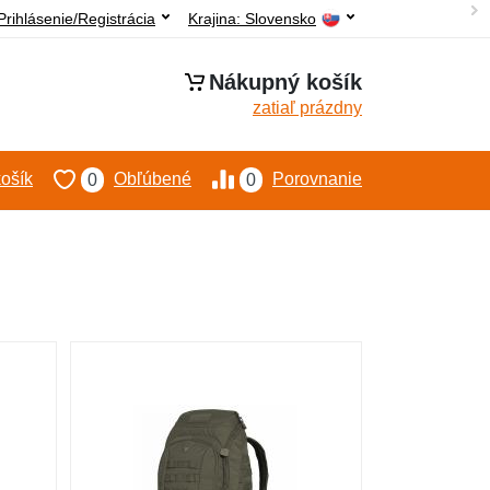
Prihlásenie/Registrácia
Krajina:
Slovensko
Nákupný košík
zatiaľ prázdny
ošík
Obľúbené
Porovnanie
0
0