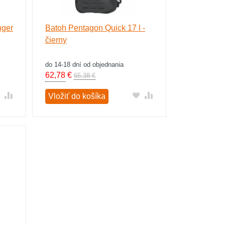
nger
Batoh Pentagon Quick 17 l -
čierny
do 14-18 dní od objednania
62,78
€
65,38 €
Vložiť do košíka