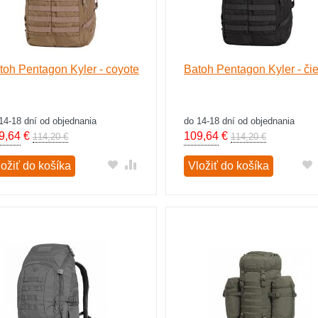
toh Pentagon Kyler - coyote
Batoh Pentagon Kyler - či
14-18 dní od objednania
do 14-18 dní od objednania
9,64
€
109,64
€
114,20 €
114,20 €
ložiť do košíka
Vložiť do košíka