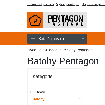
Zákaznícky servis
Výhody nákupu
Doprava a plat
Katalóg tovaru
Pánske
Úvod
Outdoor
Batohy Pentagon
Dámske
Batohy Pentagon
Doplnky
Obuv a ponožky
Kategórie
Outdoor
Taktické vybavenie
Outdoor
Batohy
Darčekové poukazy
11