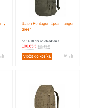
erny
Batoh Pentagon Epos - ranger
green
do 14-18 dní od objednania
106,65
€
111,13 €
Vložiť do košíka