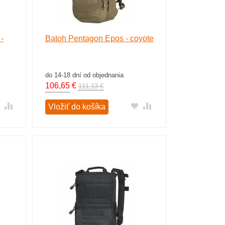
-
Batoh Pentagon Epos - coyote
do 14-18 dní od objednania
106,65
€
111,13 €
Vložiť do košíka