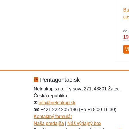
Ba
co
do 
19
V
Pentagontac.sk
Netnakup s.r.o., Tyršova 271, 43801 Žatec,
Česká republika
✉
info@netnakup.sk
☎ +421 222 205 186 (Po-Pi 8:00-16:30)
Kontaktný formulár
Naša predajňa
|
Náš výdajný box