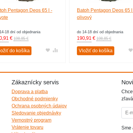
toh Pentagon Deos 65 l -
Batoh Pentagon Deos 65 l 
yote
olivový
14-18 dní od objednania
do 14-18 dní od objednania
0,91
€
190,91
€
198,85 €
198,85 €
ložiť do košíka
Vložiť do košíka
Zákaznícky servis
Nov
Doprava a platba
Chcet
Obchodné podmienky
zľavá
Ochrana osobných údajov
E-mai
Sledovanie objednávky
Vernostný program
Vrátenie tovaru
Sme a