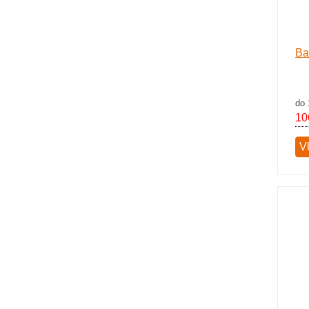
Ba
do 
10
V