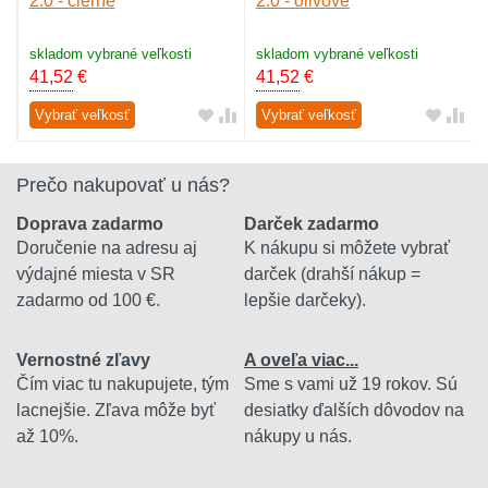
2.0 - čierne
2.0 - olivové
skladom vybrané veľkosti
skladom vybrané veľkosti
41,52
€
41,52
€
Vybrať veľkosť
Vybrať veľkosť
Prečo nakupovať u nás?
Doprava zadarmo
Darček zadarmo
Doručenie na adresu aj
K nákupu si môžete vybrať
výdajné miesta v SR
darček (drahší nákup =
zadarmo od 100 €.
lepšie darčeky).
Vernostné zľavy
A oveľa viac...
Čím viac tu nakupujete, tým
Sme s vami už 19 rokov. Sú
lacnejšie. Zľava môže byť
desiatky ďalších dôvodov na
až 10%.
nákupy u nás.