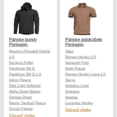
Pánske bundy
Pánske polokošele
Pentagon
Pentagon
Neutron Primaloft Hybrid
Valor
2.0
Romeo Henley 2.0
Nucleus Puffer
Vanquish Polo
Panthiras 3M G
Moth Piquet
Panthiras 3M G 2.0
Romeo Henley Long 2.0
Arkos Fleece
Sierra
Elite Light Softshell
Aniketos Long
Alpha Down Blazer
Aniketos
Omega Down
Anassa
Nestor Tactical Fleece
Levantes Henley
Grizzly Fleece
Zobraziť všetko
Zobraziť všetko