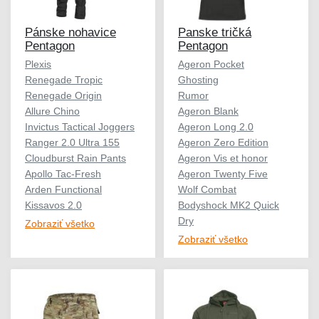
Pánske nohavice
Panske tričká
Pentagon
Pentagon
Plexis
Ageron Pocket
Renegade Tropic
Ghosting
Renegade Origin
Rumor
Allure Chino
Ageron Blank
Invictus Tactical Joggers
Ageron Long 2.0
Ranger 2.0 Ultra 155
Ageron Zero Edition
Cloudburst Rain Pants
Ageron Vis et honor
Apollo Tac-Fresh
Ageron Twenty Five
Arden Functional
Wolf Combat
Kissavos 2.0
Bodyshock MK2 Quick
Dry
Zobraziť všetko
Zobraziť všetko