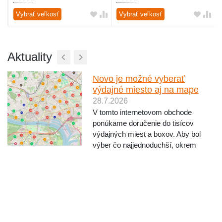
Vybrať veľkosť
Vybrať veľkosť
Aktuality
Novo je možné vyberať
výdajné miesto aj na mape
28.7.2026
V tomto internetovom obchode
ponúkame doručenie do tisícov
výdajných miest a boxov. Aby bol
výber čo najjednoduchší, okrem
výberu vyhľadávaním podľa mesta a
ulice, ponúkame novo aj výber
miesta priamo na mape. Pri
objednávaní po výbere dopravcu
kliknite ...