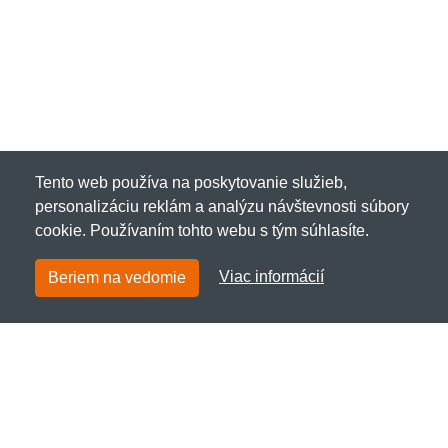
Tento web používa na poskytovanie služieb,
personalizáciu reklám a analýzu návštevnosti súbory
cookie. Používaním tohto webu s tým súhlasíte.
Viac informácií
Beriem na vedomie
Pentagontac.sk
Netnakup s.r.o., Tyršova 271, 43801 Žatec, Česká
republika