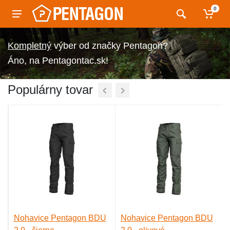
0
výber od značky Pentagon?
Áno, na Pentagontac.sk!
Populárny tovar
n
Nohavice Pentagon BDU
Nohavice Pentagon BDU