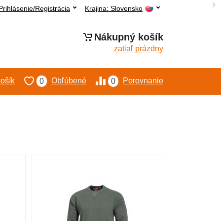
Prihlásenie/Registrácia
Krajina:
Slovensko
Nákupný košík
zatiaľ prázdny
ošík
Obľúbené
Porovnanie
0
0