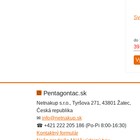
Sv
do 
39
V
Pentagontac.sk
Netnakup s.r.o., Tyršova 271, 43801 Žatec,
Česká republika
✉
info@netnakup.sk
☎ +421 222 205 186 (Po-Pi 8:00-16:30)
Kontaktný formulár