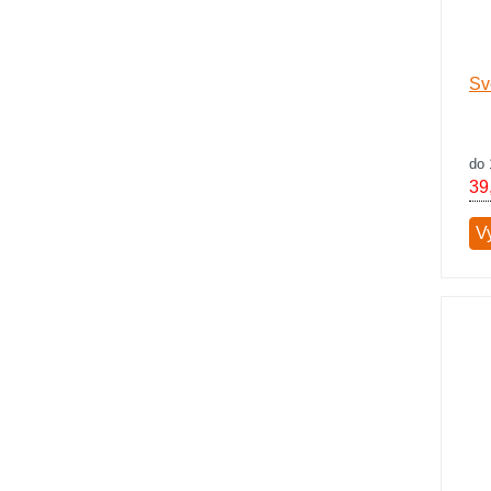
Sv
do 
39
V