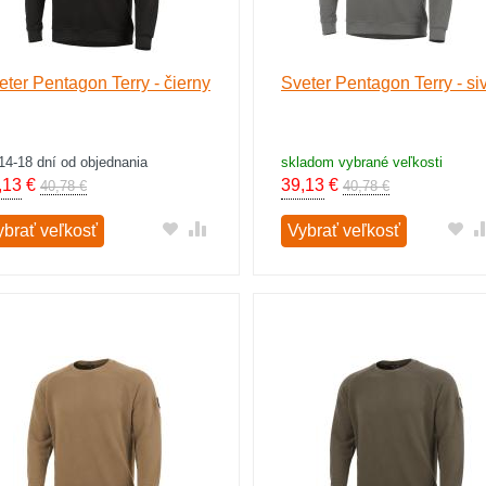
eter Pentagon Terry - čierny
Sveter Pentagon Terry - si
14-18 dní od objednania
skladom vybrané veľkosti
,13
€
39,13
€
40,78 €
40,78 €
ybrať veľkosť
Vybrať veľkosť