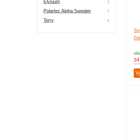
Elysium
3
Výpredaj
Polartec Alpha Sweater
1
Terry
4
Sv
či
skl
34
V