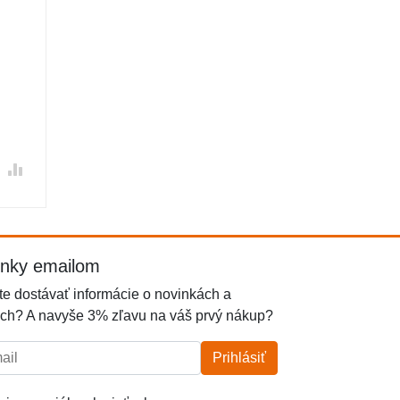
inky emailom
e dostávať informácie o novinkách a
ch? A navyše 3% zľavu na váš prvý nákup?
l:
Prihlásiť