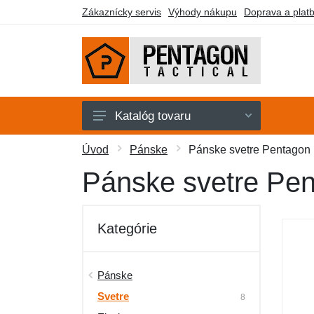
Zákaznícky servis
Výhody nákupu
Doprava a plat
Katalóg tovaru
Pánske
Úvod
Pánske
Pánske svetre Pentagon
Dámske
Pánske svetre Pe
Doplnky
Obuv a ponožky
Kategórie
Outdoor
Taktické vybavenie
Pánske
Svetre
Darčekové poukazy
8