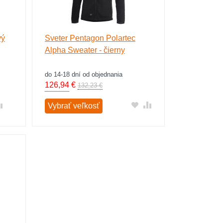
vý
Sveter Pentagon Polartec
Alpha Sweater - čierny
do 14-18 dní od objednania
126,94
€
132,23 €
Vybrať veľkosť