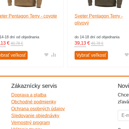
eter Pentagon Terry - coyote
Sveter Pentagon Terry -
olivový
14-18 dní od objednania
do 14-18 dní od objednania
,13
€
39,13
€
40,78 €
40,78 €
ybrať veľkosť
Vybrať veľkosť
Zákaznícky servis
Nov
Doprava a platba
Chcet
Obchodné podmienky
zľavá
Ochrana osobných údajov
E-mai
Sledovanie objednávky
Vernostný program