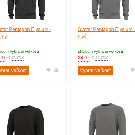
eter Pentagon Elysium -
Sveter Pentagon Elysium -
erny
sivý
adom vybrané veľkosti
skladom vybrané veľkosti
,31
€
34,31
€
35,75 €
35,75 €
ybrať veľkosť
Vybrať veľkosť