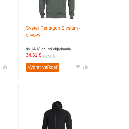
Sveter Pentagon Elysium -
olivový
do 14-18 dní od objednania
34,31
€
35,75 €
Vybrať veľkosť