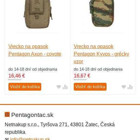
Vrecko na opasok
Vrecko na opasok
Pentagon Axon - coyote
Pentagon Kyvos - grécky
vzor
do 14-18 dní od objednania
do 14-18 dní od objednania
16,46
€
16,67
€
Vložiť do košíka
Vložiť do košíka
Pentagontac.sk
Netnakup s.r.o., Tyršova 271, 43801 Žatec, Česká
republika
✉
info@netnakup.sk