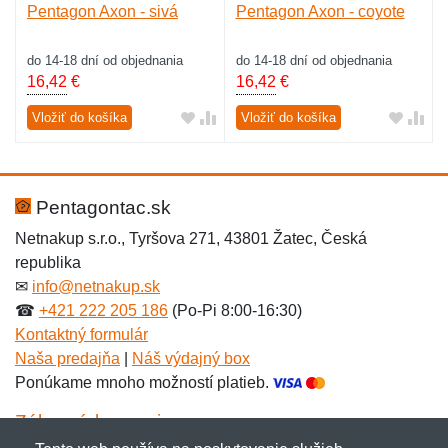
Pentagon Axon - sivá
Pentagon Axon - coyote
do 14-18 dní od objednania
do 14-18 dní od objednania
16,42
€
16,42
€
Vložiť do košíka
Vložiť do košíka
Pentagontac.sk
Netnakup s.r.o., Tyršova 271, 43801 Žatec, Česká
republika
✉
info@netnakup.sk
☎
+421 222 205 186
(Po-Pi 8:00-16:30)
Kontaktný formulár
Naša predajňa
|
Náš výdajný box
Ponúkame mnoho možností platieb.
Zákaznícky servis