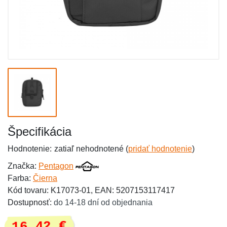
Špecifikácia
Hodnotenie:
zatiaľ nehodnotené (
pridať hodnotenie
)
Značka:
Pentagon
Farba:
Čierna
Kód tovaru: K17073-01, EAN: 5207153117417
Dostupnosť:
do 14-18 dní od objednania
16,42 €