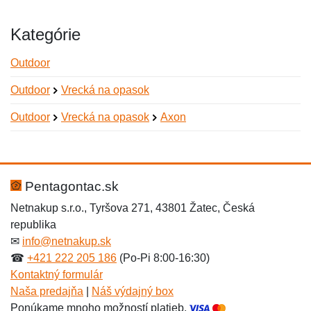
Kategórie
Outdoor
Outdoor
Vrecká na opasok
Outdoor
Vrecká na opasok
Axon
Nová recenzia
Nová otázka
Hodnotenie:
Meno:
*
*
Pentagontac.sk
Netnakup s.r.o., Tyršova 271, 43801 Žatec, Česká
republika
Meno:
E-mail:
*
*
✉
info@netnakup.sk
☎
+421 222 205 186
(Po-Pi 8:00-16:30)
Kontaktný formulár
Naša predajňa
|
Náš výdajný box
E-mail:
*
Ponúkame mnoho možností platieb.
Správa
*