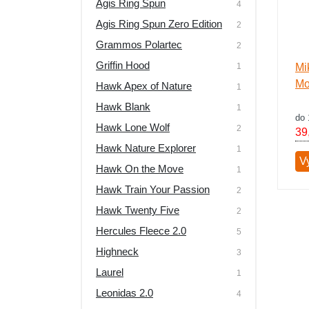
Agis Ring Spun
4
Výpredaj
Agis Ring Spun Zero Edition
2
Grammos Polartec
2
Griffin Hood
1
Mi
Mo
Hawk Apex of Nature
1
Hawk Blank
1
do 
Hawk Lone Wolf
2
39
Hawk Nature Explorer
1
V
Hawk On the Move
1
Hawk Train Your Passion
2
Hawk Twenty Five
2
Hercules Fleece 2.0
5
Highneck
3
Laurel
1
Leonidas 2.0
4