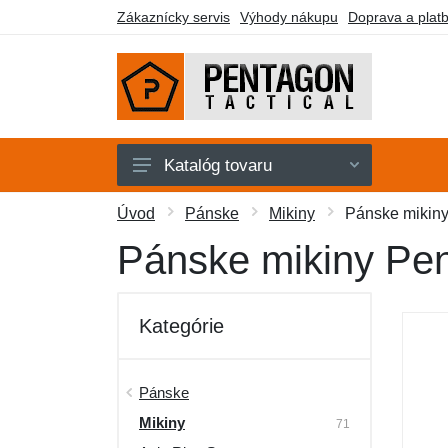
Zákaznícky servis
Výhody nákupu
Doprava a plat
Katalóg tovaru
Pánske
Úvod
Pánske
Mikiny
Pánske mikin
Dámske
Pánske mikiny Pe
Doplnky
Obuv a ponožky
Kategórie
Outdoor
Taktické vybavenie
Pánske
Mikiny
Darčekové poukazy
71