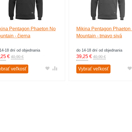
kina Pentagon Phaeton No
Mikina Pentagon Phaeton
untain - čierna
Mountain - tmavo sivá
14-18 dní od objednania
do 14-18 dní od objednania
,25
€
39,25
€
40,90 €
40,90 €
ybrať veľkosť
Vybrať veľkosť