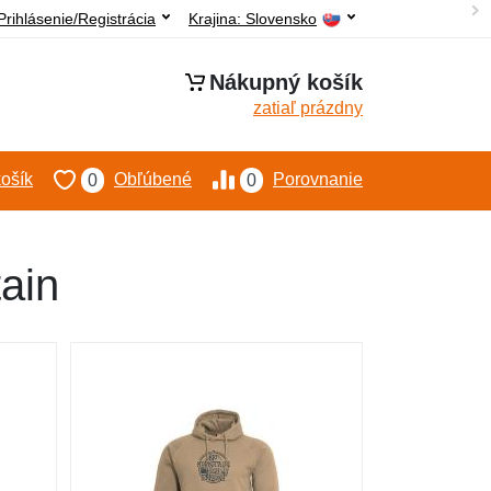
Prihlásenie/Registrácia
Krajina:
Slovensko
Nákupný košík
zatiaľ prázdny
ošík
Obľúbené
Porovnanie
0
0
ain