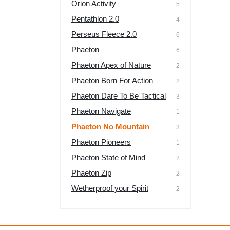
Orion Activity
5
Pentathlon 2.0
4
Perseus Fleece 2.0
6
Phaeton
6
Phaeton Apex of Nature
2
Phaeton Born For Action
2
Phaeton Dare To Be Tactical
3
Phaeton Navigate
1
Phaeton No Mountain
3
Phaeton Pioneers
1
Phaeton State of Mind
2
Phaeton Zip
2
Wetherproof your Spirit
2