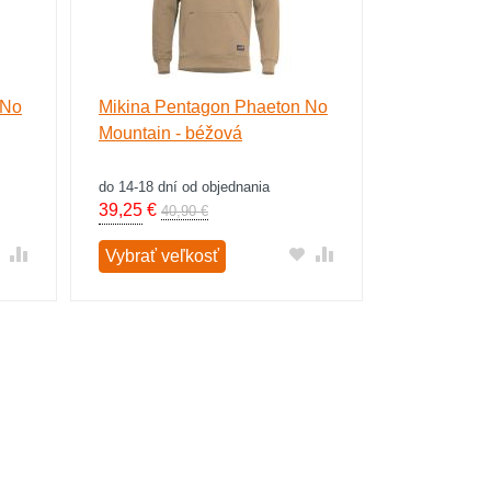
 No
Mikina Pentagon Phaeton No
Mountain - béžová
do 14-18 dní od objednania
39,25
€
40,90 €
Vybrať veľkosť