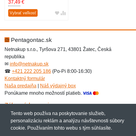
37,49
€
Vybrať veľkosť
Pentagontac.sk
Netnakup s.r.o., Tyršova 271, 43801 Žatec, Česká
republika
✉
info@netnakup.sk
☎
+421 222 205 186
(Po-Pi 8:00-16:30)
Kontaktný formulár
Naša predajňa
|
Náš výdajný box
Ponúkame mnoho možností platieb.
Zákaznícky servis
Tento web používa na poskytovanie služieb,
Novinky emailom
personalizáciu reklám a analýzu návštevnosti súbory
cookie. Používaním tohto webu s tým súhlasíte.