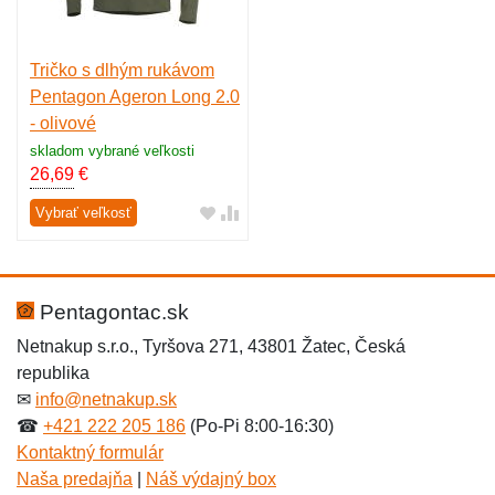
Tričko s dlhým rukávom
Pentagon Ageron Long 2.0
- olivové
skladom vybrané veľkosti
26,69
€
Vybrať veľkosť
Pentagontac.sk
Netnakup s.r.o., Tyršova 271, 43801 Žatec, Česká
republika
✉
info@netnakup.sk
☎
+421 222 205 186
(Po-Pi 8:00-16:30)
Kontaktný formulár
Naša predajňa
|
Náš výdajný box