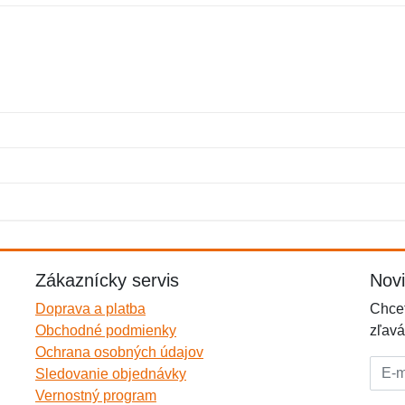
Meno:
E-mail:
*
*
E-mail:
*
Zákaznícky servis
Nov
Doprava a platba
Chcet
Obchodné podmienky
zľavá
Ochrana osobných údajov
E-mai
Sledovanie objednávky
Vernostný program