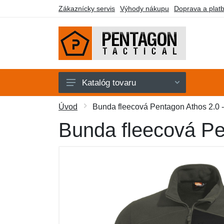
Zákaznícky servis
Výhody nákupu
Doprava a plat
Katalóg tovaru
Pánske
Úvod
Bunda fleecová Pentagon Athos 2.0 -
Dámske
Bunda fleecová Pen
Doplnky
Obuv a ponožky
Outdoor
Taktické vybavenie
Darčekové poukazy