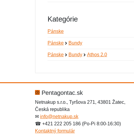
Kategórie
Pánske
Pánske
Bundy
Pánske
Bundy
Athos 2.0
Nová recenzia
Nová otázka
Hodnotenie:
Meno:
*
*
Pentagontac.sk
Netnakup s.r.o., Tyršova 271, 43801 Žatec,
Česká republika
Správa
Správa
*
*
✉
info@netnakup.sk
☎ +421 222 205 186 (Po-Pi 8:00-16:30)
Kontaktný formulár