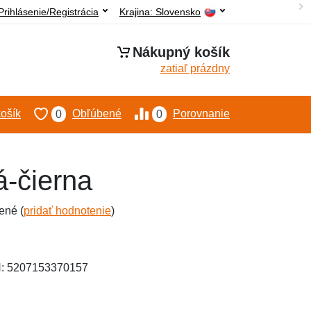
Prihlásenie/Registrácia
Krajina:
Slovensko
Nákupný košík
zatiaľ prázdny
ošík
Obľúbené
Porovnanie
0
0
á-čierna
ené (
pridať hodnotenie
)
N: 5207153370157