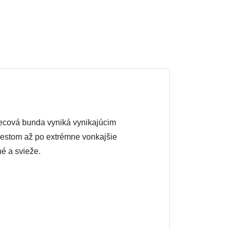
leecová bunda vyniká vynikajúcim
 mestom až po extrémne vonkajšie
é a svieže.