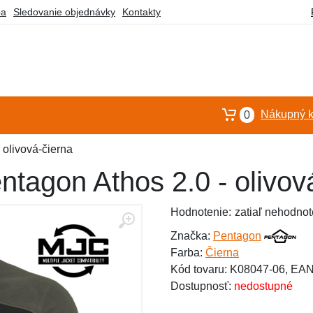
ba
Sledovanie objednávky
Kontakty
Nákupný k
0
 olivová-čierna
tagon Athos 2.0 - olivov
Hodnotenie:
zatiaľ nehodnot
Značka:
Pentagon
Farba:
Čierna
Kód tovaru: K08047-06, EA
Dostupnosť:
nedostupné