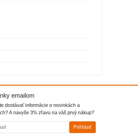
inky emailom
e dostávať informácie o novinkách a
ch? A navyše 3% zľavu na váš prvý nákup?
l:
Prihlásiť