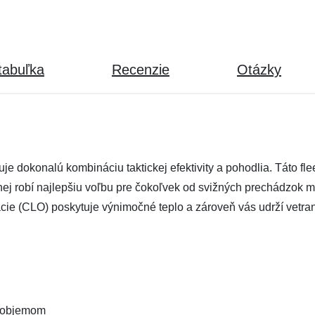
tabuľka
Recenzie
Otázky
je dokonalú kombináciu taktickej efektivity a pohodlia. Táto f
z nej robí najlepšiu voľbu pre čokoľvek od svižných prechádzok
ie (CLO) poskytuje výnimočné teplo a zároveň vás udrží vetran
m objemom