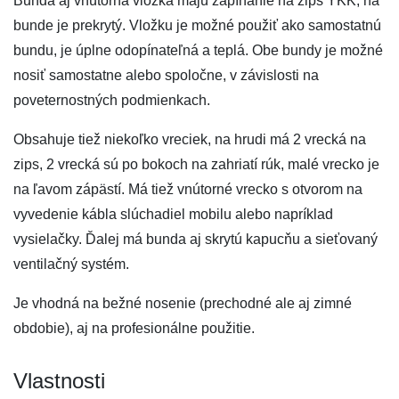
Bunda aj vnútorná vložka majú zapínanie na zips YKK, na
bunde je prekrytý. Vložku je možné použiť ako samostatnú
bundu, je úplne odopínateľná a teplá. Obe bundy je možné
nosiť samostatne alebo spoločne, v závislosti na
poveternostných podmienkach.
Obsahuje tiež niekoľko vreciek, na hrudi má 2 vrecká na
zips, 2 vrecká sú po bokoch na zahriatí rúk, malé vrecko je
na ľavom zápästí. Má tiež vnútorné vrecko s otvorom na
vyvedenie kábla slúchadiel mobilu alebo napríklad
vysielačky. Ďalej má bunda aj skrytú kapucňu a sieťovaný
ventilačný systém.
Je vhodná na bežné nosenie (prechodné ale aj zimné
obdobie), aj na profesionálne použitie.
Vlastnosti