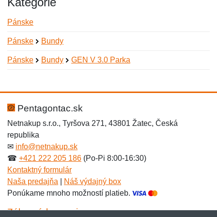
Kategórie
Pánske
Pánske
Bundy
Pánske
Bundy
GEN V 3.0 Parka
Nová recenzia
Nová otázka
Hodnotenie:
Meno:
*
*
Pentagontac.sk
Netnakup s.r.o., Tyršova 271, 43801 Žatec, Česká
republika
Meno:
E-mail:
*
*
✉
info@netnakup.sk
☎
+421 222 205 186
(Po-Pi 8:00-16:30)
Kontaktný formulár
Naša predajňa
|
Náš výdajný box
E-mail:
*
Ponúkame mnoho možností platieb.
Správa
*
Zákaznícky servis