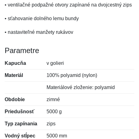
• ventilačné podpažné otvory zapínané na dvojcestný zips
• sťahovanie dolného lemu bundy
• nastaviteľné manžety rukávov
Parametre
Kapucňa
v golieri
Materiál
100% polyamid (nylon)
Materiálové zloženie: polyamid
Obdobie
zimné
Priedušnosť
5000 g
Typ zapínania
zips
Vodný stĺpec
5000 mm