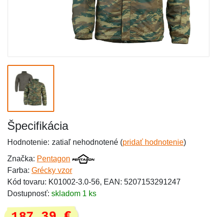
Špecifikácia
Hodnotenie:
zatiaľ nehodnotené (
pridať hodnotenie
)
Značka:
Pentagon
Farba:
Grécky vzor
Kód tovaru: K01002-3.0-56, EAN: 5207153291247
Dostupnosť:
skladom 1 ks
187,39 €