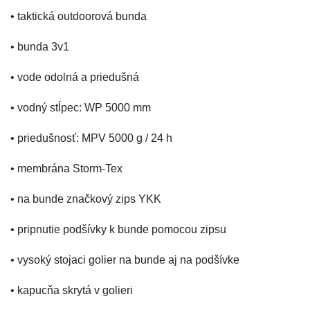
• taktická outdoorová bunda
• bunda 3v1
• vode odolná a priedušná
• vodný stĺpec: WP 5000 mm
• priedušnosť: MPV 5000 g / 24 h
• membrána Storm-Tex
• na bunde značkový zips YKK
• pripnutie podšívky k bunde pomocou zipsu
• vysoký stojaci golier na bunde aj na podšívke
• kapucňa skrytá v golieri