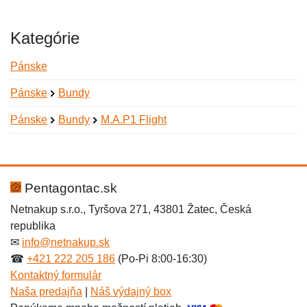
Kategórie
Pánske
Pánske
Bundy
Pánske
Bundy
M.A.P1 Flight
Nová recenzia
Nová otázka
Hodnotenie:
Meno:
*
*
Pentagontac.sk
Netnakup s.r.o., Tyršova 271, 43801 Žatec, Česká
republika
Meno:
E-mail:
*
*
✉
info@netnakup.sk
☎
+421 222 205 186
(Po-Pi 8:00-16:30)
Kontaktný formulár
Naša predajňa
|
Náš výdajný box
E-mail:
*