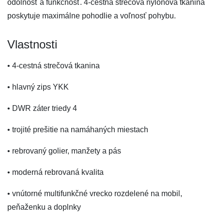
odolnosť a funkčnosť. 4-cestná strečová nylonová tkanina
poskytuje maximálne pohodlie a voľnosť pohybu.
Vlastnosti
• 4-cestná strečová tkanina
• hlavný zips YKK
• DWR záter triedy 4
• trojité prešitie na namáhaných miestach
• rebrovaný golier, manžety a pás
• moderná rebrovaná kvalita
• vnútorné multifunkčné vrecko rozdelené na mobil,
peňaženku a doplnky