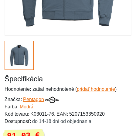
Špecifikácia
Hodnotenie:
zatiaľ nehodnotené (
pridať hodnotenie
)
Značka:
Pentagon
Farba:
Modrá
Kód tovaru: K03011-76, EAN: 5207153350920
Dostupnosť:
do 14-18 dní od objednania
91,03 €