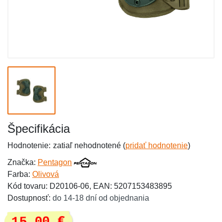
Špecifikácia
Hodnotenie:
zatiaľ nehodnotené (
pridať hodnotenie
)
Značka:
Pentagon
Farba:
Olivová
Kód tovaru: D20106-06, EAN: 5207153483895
Dostupnosť:
do 14-18 dní od objednania
15,00 €