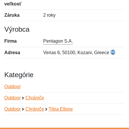
veľkosť
Záruka
2 roky
Výrobca
Firma
Pentagon S.A.
Adresa
Verias 6, 50100, Kozani, Greece
Kategórie
Outdoor
Outdoor
Chrániče
Outdoor
Chrániče
Tibia Elbow
Nová recenzia
Nová otázka