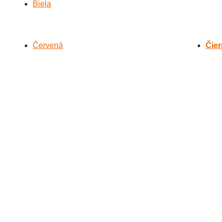
Biela
Červená
Čier