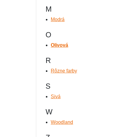
M
Modrá
O
Olivová
R
Rôzne farby
S
Sivá
W
Woodland