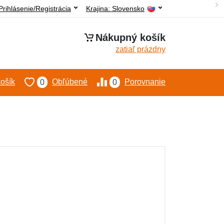
Prihlásenie/Registrácia
Krajina:
Slovensko
Nákupný košík
zatiaľ prázdny
ošík
Obľúbené
Porovnanie
0
0