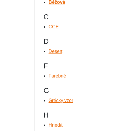
Béžová
Výpredaj
C
CCE
D
Desert
F
Farebné
G
Grécky vzor
H
Hnedá