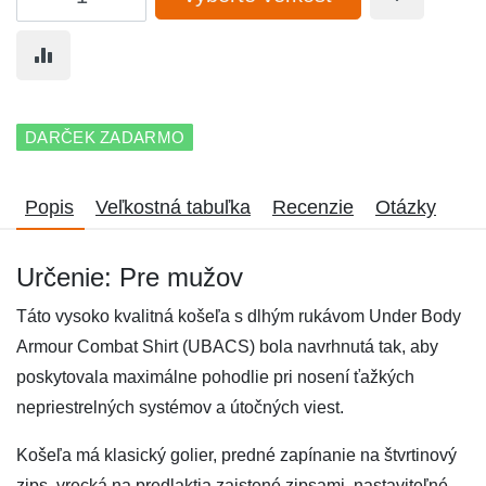
DARČEK ZADARMO
Popis
Veľkostná tabuľka
Recenzie
Otázky
Určenie: Pre mužov
Táto vysoko kvalitná košeľa s dlhým rukávom Under Body
Armour Combat Shirt (UBACS) bola navrhnutá tak, aby
poskytovala maximálne pohodlie pri nosení ťažkých
nepriestrelných systémov a útočných viest.
Košeľa má klasický golier, predné zapínanie na štvrtinový
zips, vrecká na predlaktia zaistené zipsami, nastaviteľné