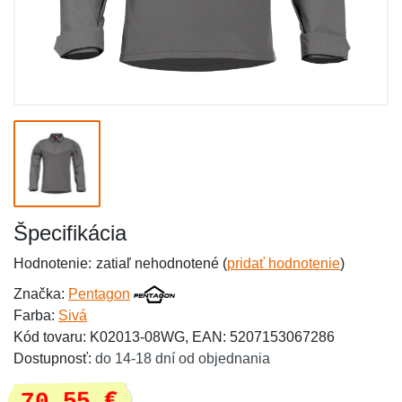
Špecifikácia
Hodnotenie:
zatiaľ nehodnotené (
pridať hodnotenie
)
Značka:
Pentagon
Farba:
Sivá
Kód tovaru: K02013-08WG, EAN: 5207153067286
Dostupnosť:
do 14-18 dní od objednania
70,55 €