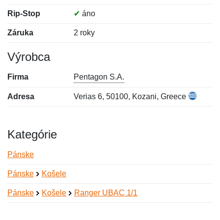
Rip-Stop
✔
áno
Záruka
2 roky
Výrobca
Firma
Pentagon S.A.
Adresa
Verias 6, 50100, Kozani, Greece
Kategórie
Pánske
Pánske
Košele
Pánske
Košele
Ranger UBAC 1/1
Nová recenzia
Nová otázka