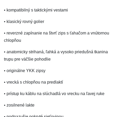
• kompatibilný s taktickými vestami
• klasický rovný golier
• reverzné zapínanie na štvrť zips s ťahačom a vnútornou
chlopňou
• anatomicky strihaná, ľahká a vysoko priedušná tkanina
trupu pre väčšie pohodlie
• originálne YKK zipsy
• vrecká s chlopňou na predlaktí
• prístup ku káblu na slúchadlá vo vrecku na ľavej ruke
• zosilnené lakte
• podpazušie pokryté sieťovinou