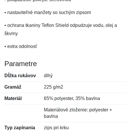
• nastaviteľné manžety so suchým zipsom
• ochrana tkaniny Teflon Shield odpudzuje vodu, olej a
škvrny
• extra odolnosť
Parametre
Dĺžka rukávov
dlhý
Gramáž
225 g/m2
Materiál
65% polyester, 35% bavlna
Materiálové zloženie: polyester +
bavlna
Typ zapínania
zips pri krku