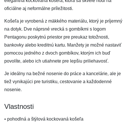
elegantná kockovaná košeľa, ktorá sa skvele hodí na
oficiálne aj neformálne príležitosti.
Košeľa je vyrobená z mäkkého materiálu, ktorý je príjemný
na dotyk. Dve náprsné vrecká s gombíkmi s logom
Pentagonu poskytnú priestor pre preukaz totožnosti,
bankovky alebo kreditnú kartu. Manžety je možné nastaviť
pomocou jedného z dvoch gombíkov, ktorým ich buď
povolíte, alebo ich utiahnete pre lepšiu priliehavosť.
Je ideálny na bežné nosenie do práce a kancelárie, ale je
tiež vynikajúci pre turistiku, cestovanie a každodenné
nosenie.
Vlastnosti
• pohodlná a štýlová kockovaná košeľa