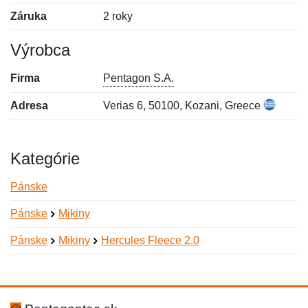
Záruka
2 roky
Výrobca
Firma
Pentagon S.A.
Adresa
Verias 6, 50100, Kozani, Greece
Kategórie
Pánske
Pánske
Mikiny
Pánske
Mikiny
Hercules Fleece 2.0
Nová recenzia
Nová otázka
Hodnotenie:
Meno:
*
*