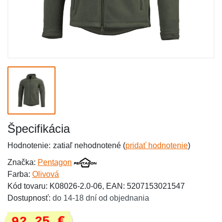
Špecifikácia
Hodnotenie:
zatiaľ nehodnotené (
pridať hodnotenie
)
Značka:
Pentagon
Farba:
Olivová
Kód tovaru: K08026-2.0-06, EAN: 5207153021547
Dostupnosť:
do 14-18 dní od objednania
92,25 €