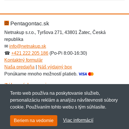
Nová recenzia
Nová otázka
Hodnotenie:
Meno:
*
*
Pentagontac.sk
Netnakup s.r.o., Tyršova 271, 43801 Žatec, Česká
republika
Meno:
E-mail:
*
*
✉
info@netnakup.sk
☎
+421 222 205 186
(Po-Pi 8:00-16:30)
Kontaktný formulár
Naša predajňa
|
Náš výdajný box
E-mail:
*
Ponúkame mnoho možností platieb.
Správa
*
Zákaznícky servis
Tento web používa na poskytovanie služieb,
Novinky emailom
personalizáciu reklám a analýzu návštevnosti súbory
Správa
*
cookie. Používaním tohto webu s tým súhlasíte.
Copyright © 2007-2026 (19 rokov s vami)
Netnakup.sk
&
Viac informácií
Beriem na vedomie
NetIQ
. Všetky práva vyhradené.