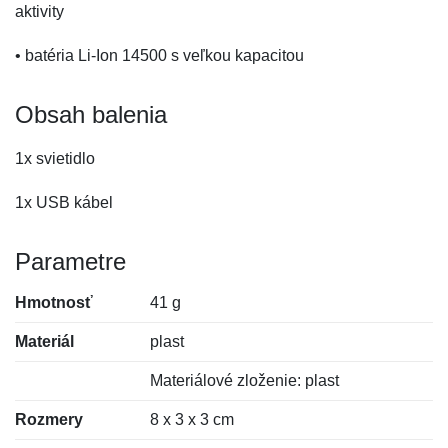
aktivity
• batéria Li-Ion 14500 s veľkou kapacitou
Obsah balenia
1x svietidlo
1x USB kábel
Parametre
Hmotnosť
41 g
Materiál
plast
Materiálové zloženie: plast
Rozmery
8 x 3 x 3 cm