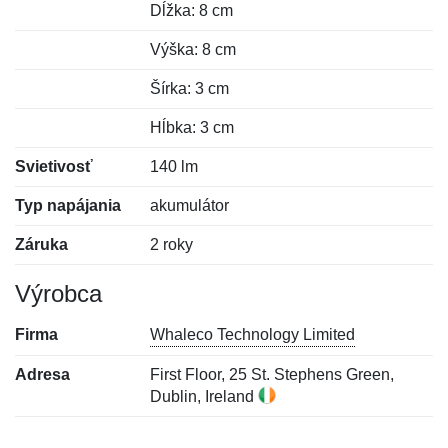
Dĺžka: 8 cm
Výška: 8 cm
Šírka: 3 cm
Hĺbka: 3 cm
Svietivosť
140 lm
Typ napájania
akumulátor
Záruka
2 roky
Výrobca
Firma
Whaleco Technology Limited
Adresa
First Floor, 25 St. Stephens Green,
Dublin, Ireland
Nová recenzia
Nová otázka