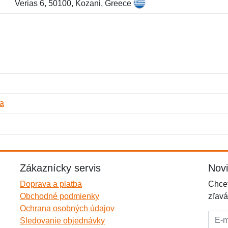
Verias 6, 50100, Kozani, Greece
a
Meno:
E-mail:
*
*
E-mail:
*
Zákaznícky servis
Nov
Doprava a platba
Chcet
Obchodné podmienky
zľavá
Ochrana osobných údajov
E-mai
Sledovanie objednávky