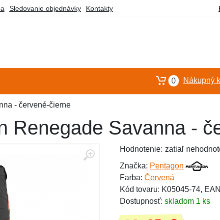
ba
Sledovanie objednávky
Kontakty
Nákupný k
0
na - červené-čierne
n Renegade Savanna - če
Hodnotenie:
zatiaľ nehodnot
Značka:
Pentagon
Farba:
Červená
Kód tovaru: K05045-74, EA
Dostupnosť:
skladom 1 ks