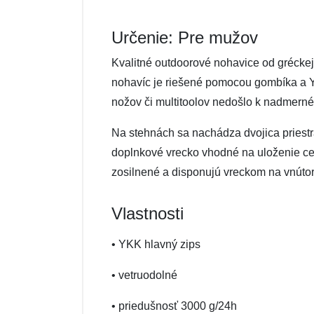
Určenie: Pre mužov
Kvalitné outdoorové nohavice od grécke
nohavíc je riešené pomocou gombíka a YK
nožov či multitoolov nedošlo k nadmern
Na stehnách sa nachádza dvojica priest
doplnkové vrecko vhodné na uloženie cen
zosilnené a disponujú vreckom na vnútorn
Vlastnosti
• YKK hlavný zips
• vetruodolné
• priedušnosť 3000 g/24h