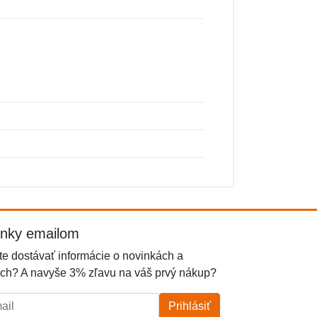
inky emailom
e dostávať informácie o novinkách a
ch? A navyše 3% zľavu na váš prvý nákup?
l:
Prihlásiť