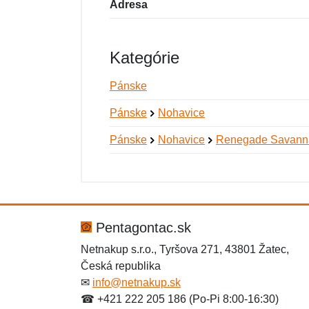
Adresa
Kategórie
Pánske
Pánske
Nohavice
Pánske
Nohavice
Renegade Savann
Nová recenzia
Nová otázka
Hodnotenie:
Meno:
*
*
Pentagontac.sk
Netnakup s.r.o., Tyršova 271, 43801 Žatec,
Česká republika
Správa
Správa
*
*
✉
info@netnakup.sk
☎ +421 222 205 186 (Po-Pi 8:00-16:30)