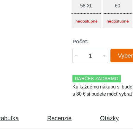
58 XL
60
nedostupné
nedostupné
Počet:
Vyber
DARČEK ZADARMO
Ku každému nákupu si budet
a 80 € si budete môcť vybrať
tabuľka
Recenzie
Otázky