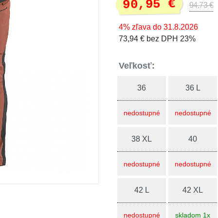
90,95 €
94,73 €
4% zľava do 31.8.2026
73,94 € bez DPH 23%
Veľkosť:
36
36 L
nedostupné
nedostupné
38 XL
40
nedostupné
nedostupné
42 L
42 XL
nedostupné
skladom 1x