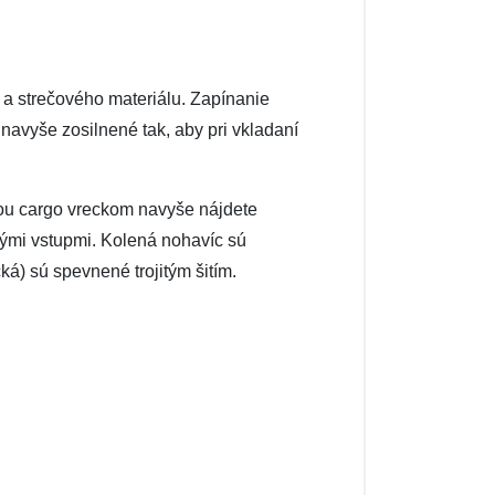
a strečového materiálu. Zapínanie
avyše zosilnené tak, aby pri vkladaní
ou cargo vreckom navyše nájdete
kými vstupmi. Kolená nohavíc sú
ká) sú spevnené trojitým šitím.