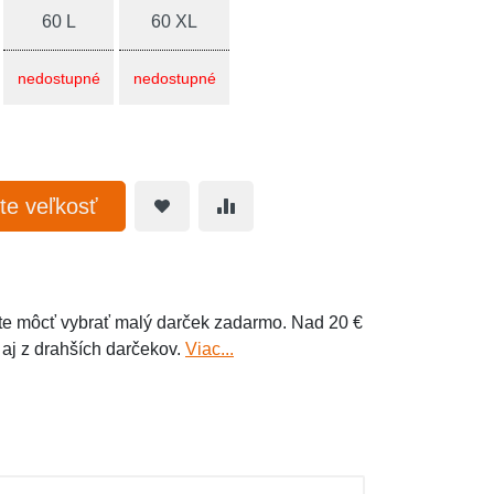
60 L
60 XL
nedostupné
nedostupné
te veľkosť
e môcť vybrať malý darček zadarmo. Nad 20 €
 aj z drahších darčekov.
Viac...