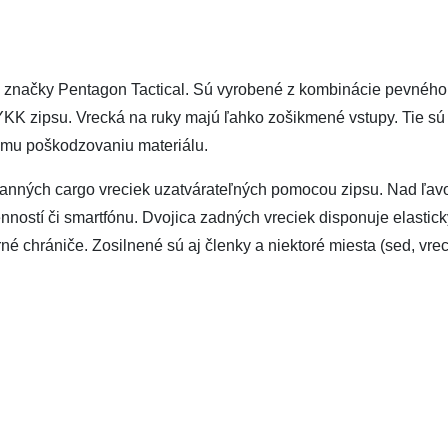
j značky Pentagon Tactical. Sú vyrobené z kombinácie pevného 
K zipsu. Vrecká na ruky majú ľahko zošikmené vstupy. Tie sú n
ému poškodzovaniu materiálu.
ranných cargo vreciek uzatvárateľných pomocou zipsu. Nad ľav
ností či smartfónu. Dvojica zadných vreciek disponuje elastic
é chrániče. Zosilnené sú aj členky a niektoré miesta (sed, vrec