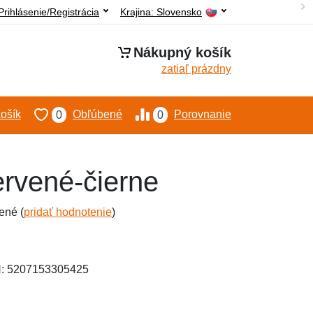
Prihlásenie/Registrácia
Krajina:
Slovensko
Nákupný košík
zatiaľ prázdny
ošík
Obľúbené
Porovnanie
0
0
rvené-čierne
ené (
pridať hodnotenie
)
N: 5207153305425