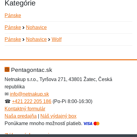
Kategórie
Pánske
Pánske
Nohavice
Pánske
Nohavice
Wolf
Nová recenzia
Nová otázka
Hodnotenie:
Meno:
*
*
Pentagontac.sk
Netnakup s.r.o., Tyršova 271, 43801 Žatec, Česká
republika
Meno:
E-mail:
*
*
✉
info@netnakup.sk
☎
+421 222 205 186
(Po-Pi 8:00-16:30)
Kontaktný formulár
Naša predajňa
|
Náš výdajný box
E-mail:
*
Ponúkame mnoho možností platieb.
Správa
*
Zákaznícky servis