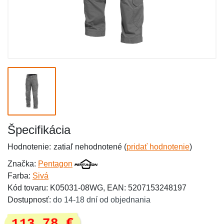
Špecifikácia
Hodnotenie:
zatiaľ nehodnotené (
pridať hodnotenie
)
Značka:
Pentagon
Farba:
Sivá
Kód tovaru: K05031-08WG, EAN: 5207153248197
Dostupnosť:
do 14-18 dní od objednania
113,78 €