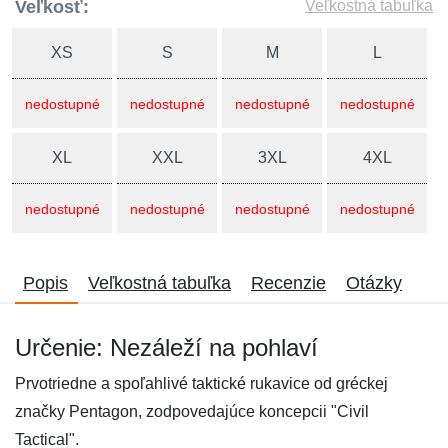
Veľkosť:
Veľkostná tabuľka
XS
S
M
L
nedostupné
nedostupné
nedostupné
nedostupné
XL
XXL
3XL
4XL
nedostupné
nedostupné
nedostupné
nedostupné
Popis
Veľkostná tabuľka
Recenzie
Otázky
Určenie: Nezáleží na pohlaví
Prvotriedne a spoľahlivé taktické rukavice od gréckej
značky Pentagon, zodpovedajúce koncepcii "Civil
Tactical".