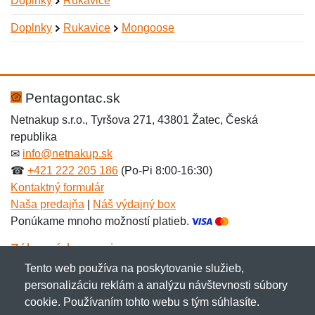
Doplnky
Rukavice
Doplnky
Rukavice
Mongoose
Nová recenzia
Nová otázka
Hodnotenie:
Meno:
*
*
Pentagontac.sk
Netnakup s.r.o., Tyršova 271, 43801 Žatec, Česká
republika
Meno:
E-mail:
*
*
✉
info@netnakup.sk
☎
+421 222 205 186
(Po-Pi 8:00-16:30)
Kontaktný formulár
Naša predajňa
|
Náš výdajný box
E-mail:
*
Ponúkame mnoho možností platieb.
Správa
*
Zákaznícky servis
Tento web používa na poskytovanie služieb,
Novinky emailom
personalizáciu reklám a analýzu návštevnosti súbory
Správa
*
cookie. Používaním tohto webu s tým súhlasíte.