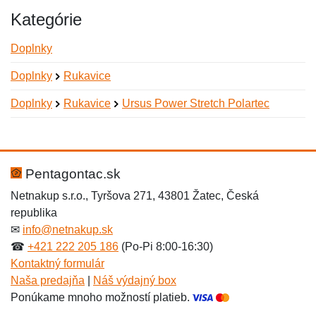
Kategórie
Doplnky
Doplnky
Rukavice
Doplnky
Rukavice
Ursus Power Stretch Polartec
Nová recenzia
Nová otázka
Hodnotenie:
Meno:
*
*
Pentagontac.sk
Netnakup s.r.o., Tyršova 271, 43801 Žatec, Česká
republika
Meno:
E-mail:
*
*
✉
info@netnakup.sk
☎
+421 222 205 186
(Po-Pi 8:00-16:30)
Kontaktný formulár
Naša predajňa
|
Náš výdajný box
E-mail:
*
Ponúkame mnoho možností platieb.
Správa
*