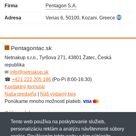
Firma
Pentagon S.A.
Adresa
Verias 6, 50100, Kozani, Greece
Nová recenzia
Nová otázka
Hodnotenie:
Meno:
*
*
Pentagontac.sk
Netnakup s.r.o., Tyršova 271, 43801 Žatec, Česká
republika
Meno:
E-mail:
*
*
✉
info@netnakup.sk
☎
+421 222 205 186
(Po-Pi 8:00-16:30)
Kontaktný formulár
Naša predajňa
|
Náš výdajný box
E-mail:
*
Ponúkame mnoho možností platieb.
Správa
*
Zákaznícky servis
Tento web používa na poskytovanie služieb,
Novinky emailom
personalizáciu reklám a analýzu návštevnosti súbory
Správa
*