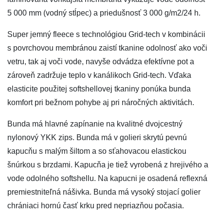
5 000 mm (vodný stĺpec) a priedušnosť 3 000 g/m2/24 h.
Super jemný fleece s technológiou Grid-tech v kombinácii
s povrchovou membránou zaistí tkanine odolnosť ako voči
vetru, tak aj voči vode, navyše odvádza efektívne pot a
zároveň zadržuje teplo v kanálikoch Grid-tech. Vďaka
elasticite použitej softshellovej tkaniny ponúka bunda
komfort pri bežnom pohybe aj pri náročných aktivitách.
Bunda má hlavné zapínanie na kvalitné dvojcestný
nylonový YKK zips. Bunda má v golieri skrytú pevnú
kapucňu s malým šiltom a so sťahovacou elastickou
šnúrkou s brzdami. Kapucňa je tiež vyrobená z hrejivého a
vode odolného softshellu. Na kapucni je osadená reflexná
premiestniteľná nášivka. Bunda má vysoký stojací golier
chrániaci hornú časť krku pred nepriazňou počasia.