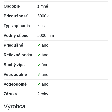
Obdobie
zimné
Priedušnosť
3000 g
Typ zapínania
zips
Vodný stĺpec
5000 mm
Priedušné
✔
áno
Reflexné prvky
✔
áno
Suchý zips
✔
áno
Vetruodolné
✔
áno
Vodeodolné
✔
áno
Záruka
2 roky
Výrobca