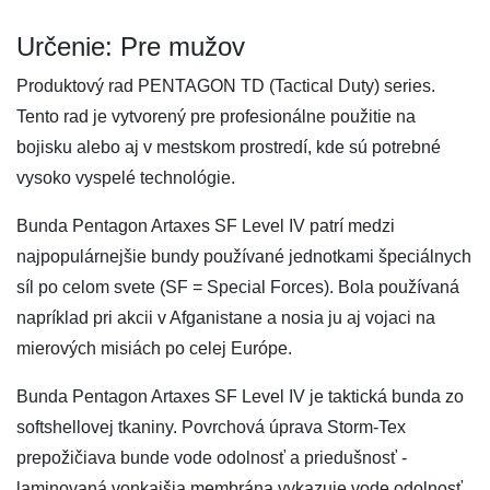
Určenie: Pre mužov
Produktový rad PENTAGON TD (Tactical Duty) series.
Tento rad je vytvorený pre profesionálne použitie na
bojisku alebo aj v mestskom prostredí, kde sú potrebné
vysoko vyspelé technológie.
Bunda Pentagon Artaxes SF Level IV patrí medzi
najpopulárnejšie bundy používané jednotkami špeciálnych
síl po celom svete (SF = Special Forces). Bola používaná
napríklad pri akcii v Afganistane a nosia ju aj vojaci na
mierových misiách po celej Európe.
Bunda Pentagon Artaxes SF Level IV je taktická bunda zo
softshellovej tkaniny. Povrchová úprava Storm-Tex
prepožičiava bunde vode odolnosť a priedušnosť -
laminovaná vonkajšia membrána vykazuje vode odolnosť