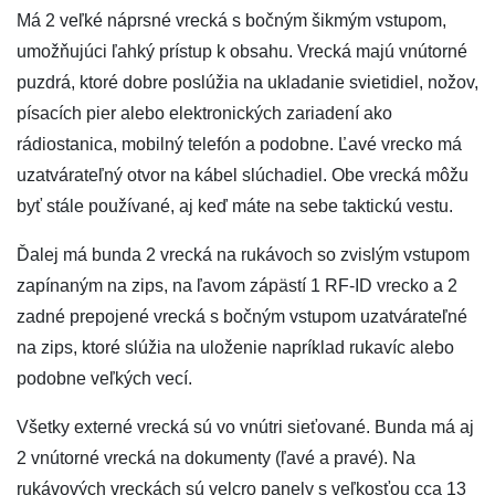
Má 2 veľké náprsné vrecká s bočným šikmým vstupom,
umožňujúci ľahký prístup k obsahu. Vrecká majú vnútorné
puzdrá, ktoré dobre poslúžia na ukladanie svietidiel, nožov,
písacích pier alebo elektronických zariadení ako
rádiostanica, mobilný telefón a podobne. Ľavé vrecko má
uzatvárateľný otvor na kábel slúchadiel. Obe vrecká môžu
byť stále používané, aj keď máte na sebe taktickú vestu.
Ďalej má bunda 2 vrecká na rukávoch so zvislým vstupom
zapínaným na zips, na ľavom zápästí 1 RF-ID vrecko a 2
zadné prepojené vrecká s bočným vstupom uzatvárateľné
na zips, ktoré slúžia na uloženie napríklad rukavíc alebo
podobne veľkých vecí.
Všetky externé vrecká sú vo vnútri sieťované. Bunda má aj
2 vnútorné vrecká na dokumenty (ľavé a pravé). Na
rukávových vreckách sú velcro panely s veľkosťou cca 13