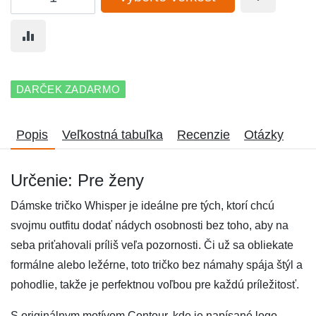
DARČEK ZADARMO
Popis
Veľkostná tabuľka
Recenzie
Otázky
Určenie: Pre ženy
Dámske tričko Whisper je ideálne pre tých, ktorí chcú
svojmu outfitu dodať nádych osobnosti bez toho, aby na
seba priťahovali príliš veľa pozornosti. Či už sa obliekate
formálne alebo ležérne, toto tričko bez námahy spája štýl a
pohodlie, takže je perfektnou voľbou pre každú príležitosť.
S originálnym motívom Contour, kde je napísané logo