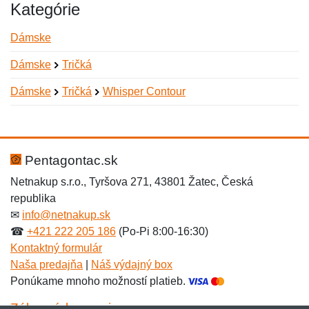
Kategórie
Dámske
Dámske
Tričká
Dámske
Tričká
Whisper Contour
Nová recenzia
Nová otázka
Hodnotenie:
Meno:
*
*
Pentagontac.sk
Netnakup s.r.o., Tyršova 271, 43801 Žatec, Česká
republika
Meno:
E-mail:
*
*
✉
info@netnakup.sk
☎
+421 222 205 186
(Po-Pi 8:00-16:30)
Kontaktný formulár
Naša predajňa
|
Náš výdajný box
E-mail:
*
Ponúkame mnoho možností platieb.
Správa
*
Zákaznícky servis