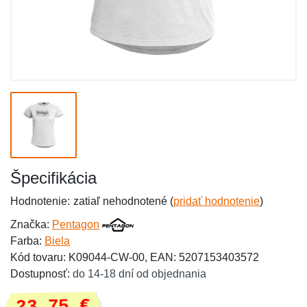
Špecifikácia
Hodnotenie:
zatiaľ nehodnotené (
pridať hodnotenie
)
Značka:
Pentagon
Farba:
Biela
Kód tovaru: K09044-CW-00, EAN: 5207153403572
Dostupnosť:
do 14-18 dní od objednania
23,75 €