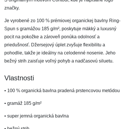
značky.
Je vyrobené zo 100 % prémiovej organickej bavlny Ring-
Spun s gramážou 185 g/m², poskytuje mäkký a luxusný
pocit na pokožke a zároveň ponúka odolnosť a
priedušnosť. Džersejový úplet zvyšuje flexibilitu a
pohodlie, takže je ideálny na celodenné nosenie. Jeho
bežný strih zaisťuje voľný pohyb a nadčasovú siluetu.
Vlastnosti
• 100 % organická bavlna pradená prstencovou metódou
• gramáž 185 g/m²
• super jemná organická bavlna
• bežný strih