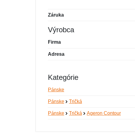
Záruka
Výrobca
Firma
Adresa
Kategórie
Pánske
Pánske
Tričká
Pánske
Tričká
Ageron Contour
Nová recenzia
Nová otázka