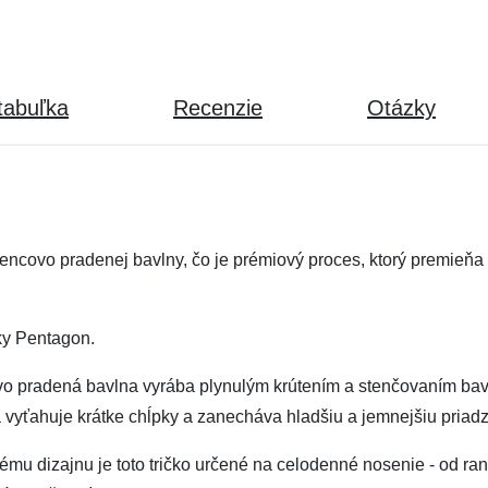
tabuľka
Recenzie
Otázky
tencovo pradenej bavlny, čo je prémiový proces, ktorý premie
ky Pentagon.
ovo pradená bavlna vyrába plynulým krútením a stenčovaním bav
 vyťahuje krátke chĺpky a zanecháva hladšiu a jemnejšiu priadz
 dizajnu je toto tričko určené na celodenné nosenie - od ran