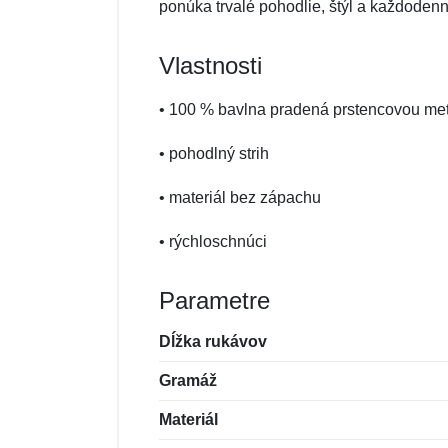
ponúka trvalé pohodlie, štýl a každoden
Vlastnosti
• 100 % bavlna pradená prstencovou me
• pohodlný strih
• materiál bez zápachu
• rýchloschnúci
Parametre
Dĺžka rukávov
Gramáž
Materiál