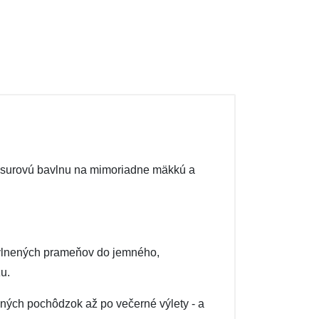
ňa surovú bavlnu na mimoriadne mäkkú a
lnených prameňov do jemného, ​​
u.
ných pochôdzok až po večerné výlety - a