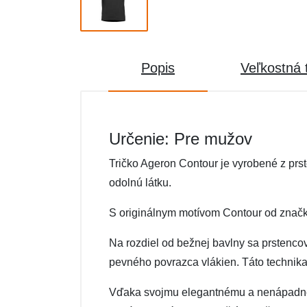
Popis
Veľkostná 
Určenie: Pre mužov
Tričko Ageron Contour je vyrobené z prs
odolnú látku.
S originálnym motívom Contour od znač
Na rozdiel od bežnej bavlny sa prstenc
pevného povrazca vlákien. Táto technika
Vďaka svojmu elegantnému a nenápadnému