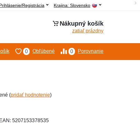
Prihlásenie/Registrácia
Krajina:
Slovensko
Nákupný košík
zatiaľ prázdny
ošík
Obľúbené
Porovnanie
0
0
ené (
pridať hodnotenie
)
, EAN: 5207153378535