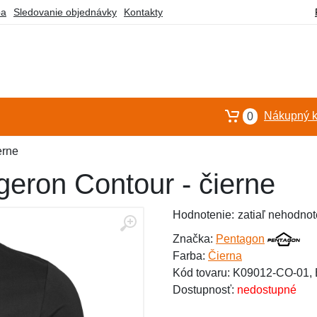
ba
Sledovanie objednávky
Kontakty
Nákupný k
0
erne
geron Contour - čierne
Hodnotenie:
zatiaľ nehodnot
Značka:
Pentagon
Farba:
Čierna
Kód tovaru: K09012-CO-01
Dostupnosť:
nedostupné