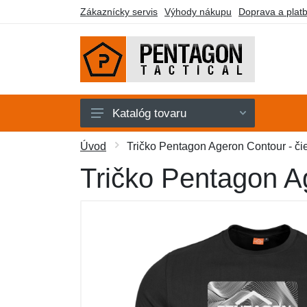
Zákaznícky servis
Výhody nákupu
Doprava a plat
Katalóg tovaru
Pánske
Úvod
Tričko Pentagon Ageron Contour - či
Dámske
Tričko Pentagon A
Doplnky
Obuv a ponožky
Outdoor
Taktické vybavenie
Darčekové poukazy