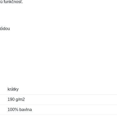
nú funkčnosť.
tódou
krátky
190 g/m2
100% bavlna