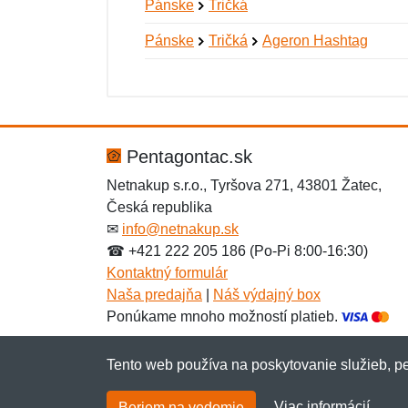
Pánske
Tričká
Pánske
Tričká
Ageron Hashtag
Nová recenzia
Nová otázka
Hodnotenie:
Meno:
*
*
Pentagontac.sk
Netnakup s.r.o., Tyršova 271, 43801 Žatec,
Česká republika
Správa
Správa
*
*
✉
info@netnakup.sk
☎ +421 222 205 186 (Po-Pi 8:00-16:30)
Kontaktný formulár
Naša predajňa
|
Náš výdajný box
Ponúkame mnoho možností platieb.
Tento web používa na poskytovanie služieb, pe
Pridať
Pridať
Viac informácií
Beriem na vedomie