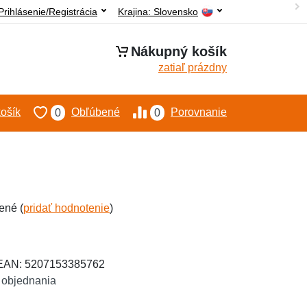
Prihlásenie/Registrácia
Krajina:
Slovensko
Nákupný košík
zatiaľ prázdny
ošík
Obľúbené
Porovnanie
0
0
ené (
pridať hodnotenie
)
 EAN: 5207153385762
 objednania