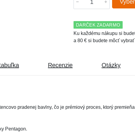
Vyber
DARČEK ZADARMO
Ku každému nákupu si budet
a 80 € si budete môcť vybrať
tabuľka
Recenzie
Otázky
tencovo pradenej bavlny, čo je prémiový proces, ktorý premie
ky Pentagon.