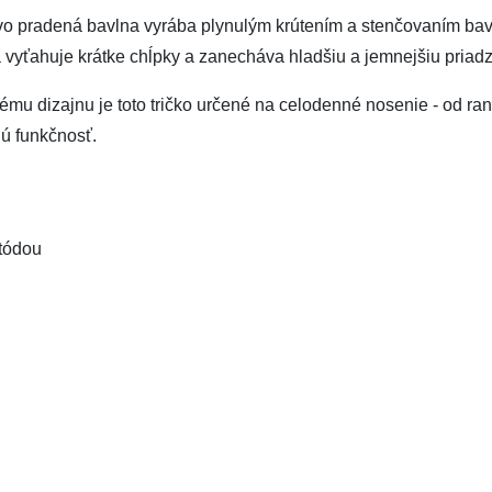
ovo pradená bavlna vyrába plynulým krútením a stenčovaním bav
 vyťahuje krátke chĺpky a zanecháva hladšiu a jemnejšiu priadz
 dizajnu je toto tričko určené na celodenné nosenie - od ran
nú funkčnosť.
tódou