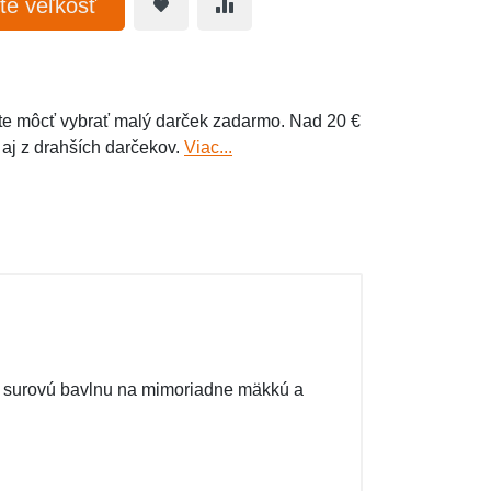
te veľkosť
e môcť vybrať malý darček zadarmo. Nad 20 €
 aj z drahších darčekov.
Viac...
ňa surovú bavlnu na mimoriadne mäkkú a