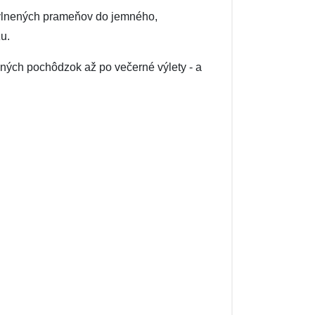
lnených prameňov do jemného, ​​
u.
ných pochôdzok až po večerné výlety - a