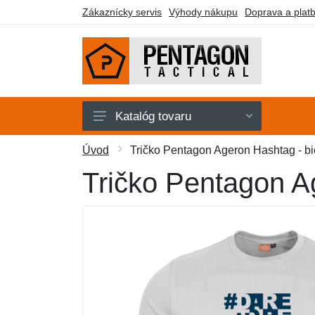
Zákaznícky servis
Výhody nákupu
Doprava a plat
Katalóg tovaru
Pánske
Úvod
Tričko Pentagon Ageron Hashtag - bi
Dámske
Tričko Pentagon A
Doplnky
Obuv a ponožky
Outdoor
Taktické vybavenie
Darčekové poukazy