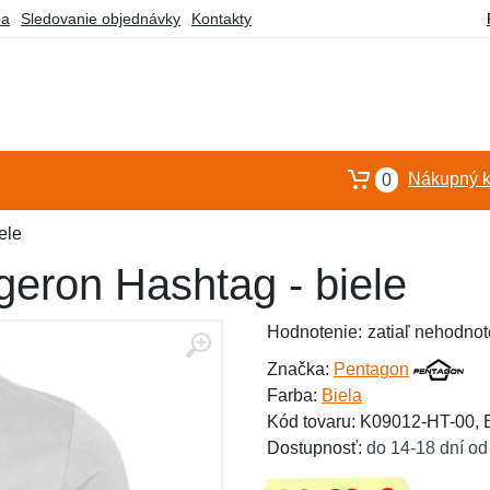
ba
Sledovanie objednávky
Kontakty
Nákupný k
0
ele
geron Hashtag - biele
Hodnotenie:
zatiaľ nehodnot
Značka:
Pentagon
Farba:
Biela
Kód tovaru: K09012-HT-00,
Dostupnosť:
do 14-18 dní od