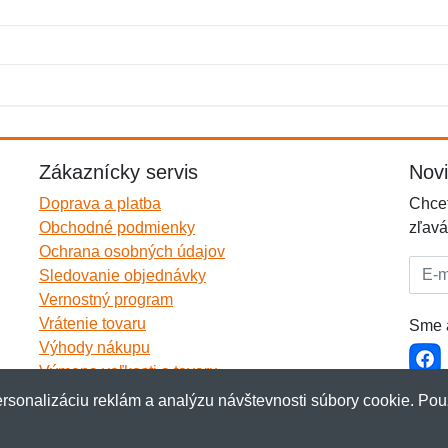
Meno:
E-mail:
*
*
E-mail:
*
Zákaznícky servis
Nov
Doprava a platba
Chcet
Obchodné podmienky
zľavá
Ochrana osobných údajov
E-mai
Sledovanie objednávky
Vernostný program
Vrátenie tovaru
Sme a
Výhody nákupu
Výmena veľkosti a tovaru
Viac informácií...
rsonalizáciu reklám a analýzu návštevnosti súbory cookie. Pou