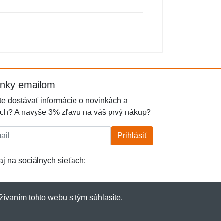
inky emailom
e dostávať informácie o novinkách a
ch? A navyše 3% zľavu na váš prvý nákup?
l:
Prihlásiť
j na sociálnych sieťach:
žívaním tohto webu s tým súhlasíte.