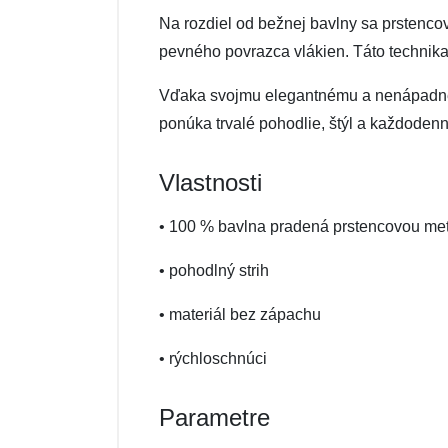
Na rozdiel od bežnej bavlny sa prstenc
pevného povrazca vlákien. Táto technika
Vďaka svojmu elegantnému a nenápadnému
ponúka trvalé pohodlie, štýl a každoden
Vlastnosti
• 100 % bavlna pradená prstencovou me
• pohodlný strih
• materiál bez zápachu
• rýchloschnúci
Parametre