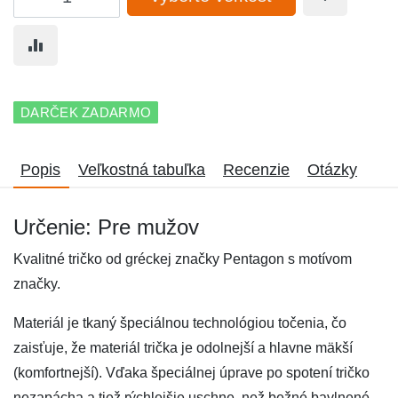
DARČEK ZADARMO
Popis
Veľkostná tabuľka
Recenzie
Otázky
Určenie: Pre mužov
Kvalitné tričko od gréckej značky Pentagon s motívom
značky.
Materiál je tkaný špeciálnou technológiou točenia, čo
zaisťuje, že materiál trička je odolnejší a hlavne mäkší
(komfortnejší). Vďaka špeciálnej úprave po spotení tričko
nezapácha a tiež rýchlejšie uschne, než bežné bavlnené