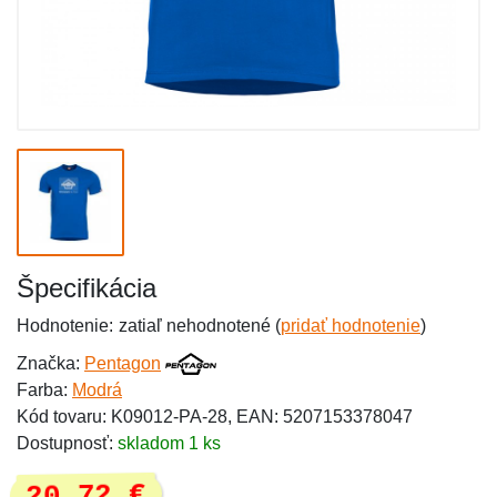
Špecifikácia
Hodnotenie:
zatiaľ nehodnotené (
pridať hodnotenie
)
Značka:
Pentagon
Farba:
Modrá
Kód tovaru: K09012-PA-28, EAN: 5207153378047
Dostupnosť:
skladom 1 ks
20,72 €