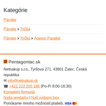
Kategórie
Pánske
Pánske
Tričká
Pánske
Tričká
Ageron Parallel
Nová recenzia
Nová otázka
Hodnotenie:
Meno:
*
*
Pentagontac.sk
Netnakup s.r.o., Tyršova 271, 43801 Žatec, Česká
republika
Meno:
E-mail:
*
*
✉
info@netnakup.sk
☎
+421 222 205 186
(Po-Pi 8:00-16:30)
Kontaktný formulár
Naša predajňa
|
Náš výdajný box
E-mail:
*
Ponúkame mnoho možností platieb.
Správa
*