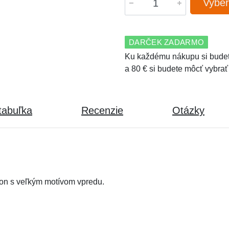
Vyber
DARČEK ZADARMO
Ku každému nákupu si budet
a 80 € si budete môcť vybrať
tabuľka
Recenzie
Otázky
gon s veľkým motívom vpredu.