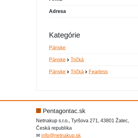
Adresa
Kategórie
Pánske
Pánske
Tričká
Pánske
Tričká
Fearless
Nová recenzia
Nová otázka
Hodnotenie:
Meno:
*
*
Pentagontac.sk
Netnakup s.r.o., Tyršova 271, 43801 Žatec,
Česká republika
Správa
Správa
*
*
✉
info@netnakup.sk