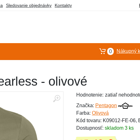
ba
Sledovanie objednávky
Kontakty
Nákupný k
0
arless - olivové
Hodnotenie:
zatiaľ nehodnot
Značka:
Pentagon
Farba:
Olivová
Kód tovaru: K09012-FE-06,
Dostupnosť:
skladom 3 ks