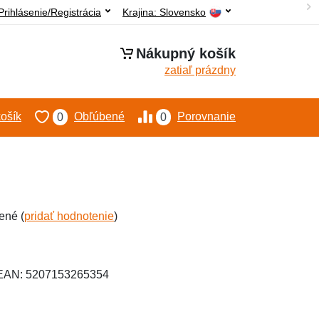
Prihlásenie/Registrácia
Krajina:
Slovensko
Nákupný košík
zatiaľ prázdny
ošík
Obľúbené
Porovnanie
0
0
ené (
pridať hodnotenie
)
 EAN: 5207153265354