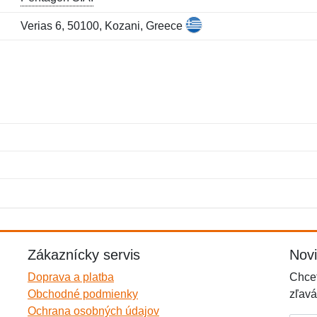
Verias 6, 50100, Kozani, Greece
Meno:
E-mail:
*
*
E-mail:
*
Zákaznícky servis
Nov
Doprava a platba
Chcet
Obchodné podmienky
zľavá
Ochrana osobných údajov