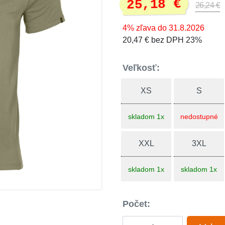
25,18 €
26,24 €
4% zľava do 31.8.2026
20,47 € bez DPH 23%
Veľkosť:
XS
S
skladom 1x
nedostupné
XXL
3XL
skladom 1x
skladom 1x
Počet: