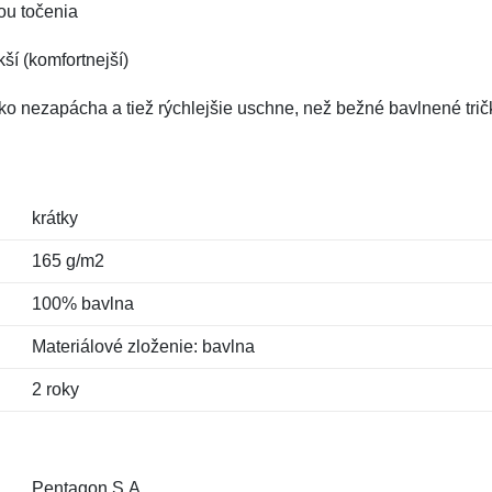
iou točenia
kší (komfortnejší)
čko nezapácha a tiež rýchlejšie uschne, než bežné bavlnené trič
krátky
165 g/m2
100% bavlna
Materiálové zloženie: bavlna
2 roky
Pentagon S.A.