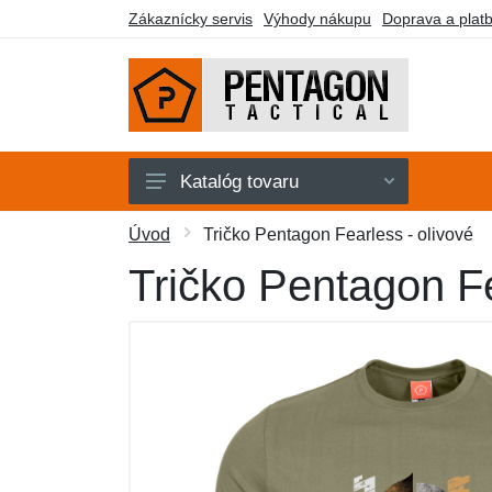
Zákaznícky servis
Výhody nákupu
Doprava a plat
Katalóg tovaru
Pánske
Úvod
Tričko Pentagon Fearless - olivové
Dámske
Tričko Pentagon Fe
Doplnky
Obuv a ponožky
Outdoor
Taktické vybavenie
Darčekové poukazy