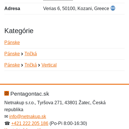
Adresa
Verias 6, 50100, Kozani, Greece
Kategórie
Pánske
Pánske
Tričká
Pánske
Tričká
Vertical
Nová recenzia
Nová otázka
Hodnotenie:
Meno:
*
*
Pentagontac.sk
Netnakup s.r.o., Tyršova 271, 43801 Žatec, Česká
republika
Meno:
E-mail:
*
*
✉
info@netnakup.sk
☎
+421 222 205 186
(Po-Pi 8:00-16:30)