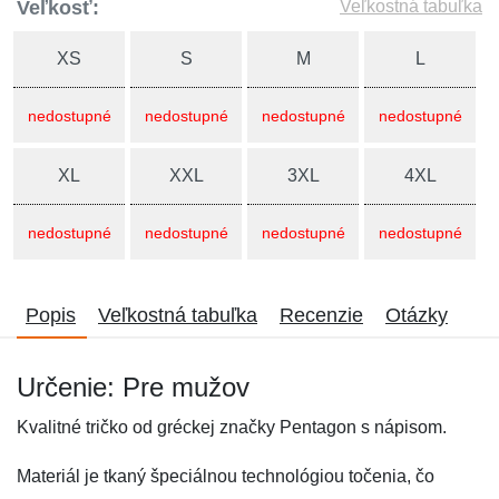
Veľkosť:
Veľkostná tabuľka
XS
S
M
L
nedostupné
nedostupné
nedostupné
nedostupné
XL
XXL
3XL
4XL
nedostupné
nedostupné
nedostupné
nedostupné
Popis
Veľkostná tabuľka
Recenzie
Otázky
Určenie: Pre mužov
Kvalitné tričko od gréckej značky Pentagon s nápisom.
Materiál je tkaný špeciálnou technológiou točenia, čo