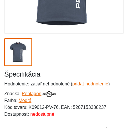
Špecifikácia
Hodnotenie:
zatiaľ nehodnotené (
pridať hodnotenie
)
Značka:
Pentagon
Farba:
Modrá
Kód tovaru: K09012-PV-76, EAN: 5207153388237
Dostupnosť:
nedostupné