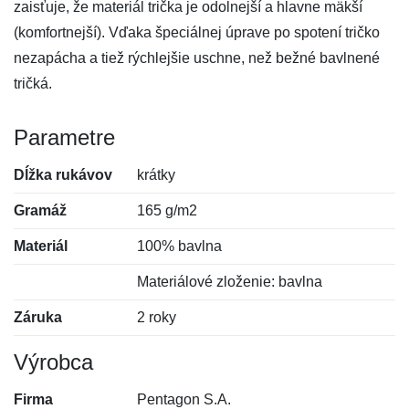
zaisťuje, že materiál trička je odolnejší a hlavne mäkší
(komfortnejší). Vďaka špeciálnej úprave po spotení tričko
nezapácha a tiež rýchlejšie uschne, než bežné bavlnené
tričká.
Parametre
Dĺžka rukávov
krátky
Gramáž
165 g/m2
Materiál
100% bavlna
Materiálové zloženie: bavlna
Záruka
2 roky
Výrobca
Firma
Pentagon S.A.