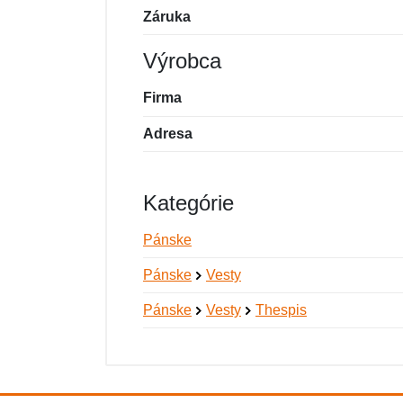
Záruka
Výrobca
Firma
Adresa
Kategórie
Pánske
Pánske
Vesty
Pánske
Vesty
Thespis
Nová recenzia
Nová otázka
Hodnotenie:
Meno:
*
*