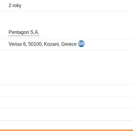
2 roky
Pentagon S.A.
Verias 6, 50100, Kozani, Greece
Meno:
E-mail:
*
*
E-mail:
*