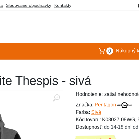
ba
Sledovanie objednávky
Kontakty
Nákupný k
0
te Thespis - sivá
Hodnotenie:
zatiaľ nehodnot
Značka:
Pentagon
Farba:
Sivá
Kód tovaru: K08027-08WG,
Dostupnosť:
do 14-18 dní od