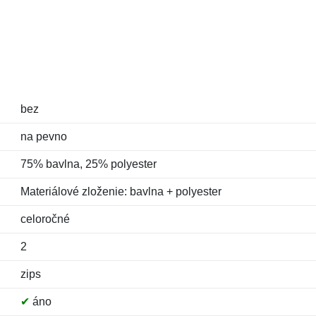
bez
na pevno
75% bavlna, 25% polyester
Materiálové zloženie: bavlna + polyester
celoročné
2
zips
✔
áno