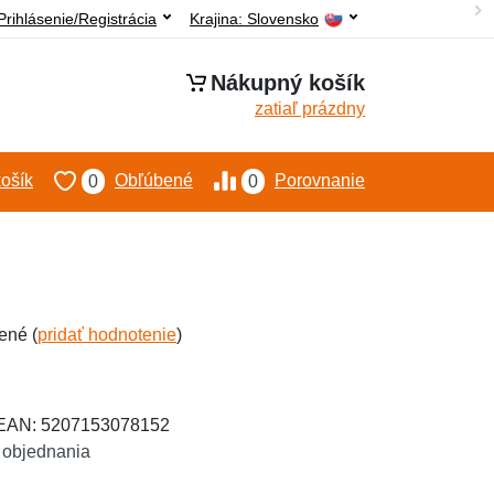
Prihlásenie/Registrácia
Krajina:
Slovensko
Nákupný košík
zatiaľ prázdny
ošík
Obľúbené
Porovnanie
0
0
ené (
pridať hodnotenie
)
 EAN: 5207153078152
 objednania