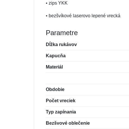
• zips YKK
• bezšvíkové laserovo lepené vrecká
Parametre
Dĺžka rukávov
Kapucňa
Materiál
Obdobie
Počet vreciek
Typ zapínania
Bezšvové oblečenie