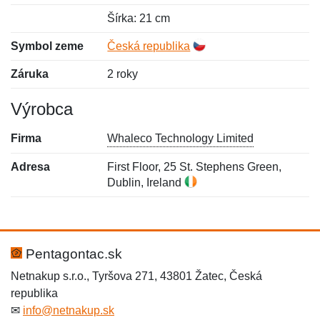
Šírka: 21 cm
Symbol zeme
Česká republika
Záruka
2 roky
Výrobca
Firma
Whaleco Technology Limited
Adresa
First Floor, 25 St. Stephens Green,
Dublin, Ireland
Nová recenzia
Nová otázka
Hodnotenie:
Meno:
*
*
Pentagontac.sk
Netnakup s.r.o., Tyršova 271, 43801 Žatec, Česká
republika
Meno:
E-mail:
*
*
✉
info@netnakup.sk