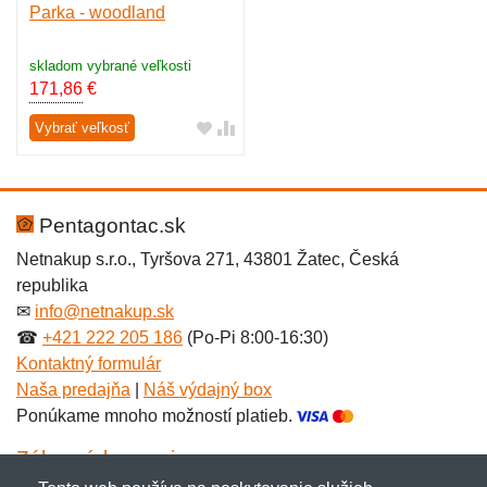
Parka - woodland
skladom vybrané veľkosti
171,86
€
Vybrať veľkosť
Pentagontac.sk
Netnakup s.r.o., Tyršova 271, 43801 Žatec, Česká
republika
✉
info@netnakup.sk
☎
+421 222 205 186
(Po-Pi 8:00-16:30)
Kontaktný formulár
Naša predajňa
|
Náš výdajný box
Ponúkame mnoho možností platieb.
Zákaznícky servis