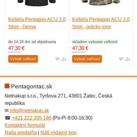
Košeľa Pentagon ACU 2.0
Košeľa Pentagon ACU 2.0
Shirt - čierna
Shirt - grécky vzor
do 14-18 dní od objednania
skladom vybrané veľkosti
47,30
€
47,30
€
Vybrať veľkosť
Vybrať veľkosť
Pentagontac.sk
Netnakup s.r.o., Tyršova 271, 43801 Žatec, Česká
republika
✉
info@netnakup.sk
☎
+421 222 205 186
(Po-Pi 8:00-16:30)
Kontaktný formulár
Naša predajňa
|
Náš výdajný box