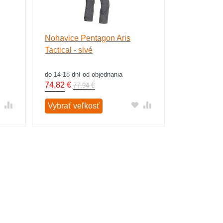
Nohavice Pentagon Aris
Tactical - sivé
do 14-18 dní od objednania
74,82
€
77,94 €
Vybrať veľkosť