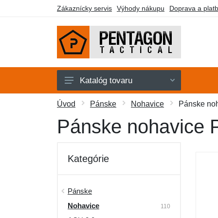
Zákaznícky servis
Výhody nákupu
Doprava a plat
Katalóg tovaru
Pánske
Úvod
Pánske
Nohavice
Pánske noh
Dámske
Pánske nohavice P
Doplnky
Obuv a ponožky
Kategórie
Outdoor
Taktické vybavenie
Pánske
Nohavice
Darčekové poukazy
110