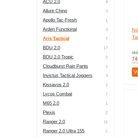
ACU 2.0
9
Výpredaj
Allure Chino
3
Apollo Tac-Fresh
1
Arden Functional
3
No
Tac
Aris Tactical
7
BDU 2.0
17
skl
BDU 2.0 Tropic
5
74
Cloudburst Rain Pants
2
V
Invictus Tactical Joggers
3
Kissavos 2.0
2
Lycos Combat
7
M65 2.0
1
Plexis
2
Ranger 2.0
11
Ranger 2.0 Ultra 155
1