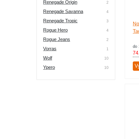
Renegade Origin
2
Renegade Savanna
4
Renegade Tropic
3
No
Rogue Hero
4
Tac
Rogue Jeans
2
do 
Vorras
1
74
Wolf
10
V
Ypero
10