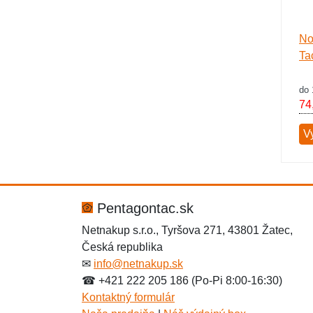
No
Ta
do 
74
V
Pentagontac.sk
Netnakup s.r.o., Tyršova 271, 43801 Žatec,
Česká republika
✉
info@netnakup.sk
☎ +421 222 205 186 (Po-Pi 8:00-16:30)
Kontaktný formulár