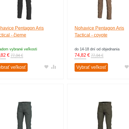
havice Pentagon Aris
Nohavice Pentagon Aris
tical - čierne
Tactical - coyote
adom vybrané veľkosti
do 14-18 dní od objednania
,82
€
74,82
€
77,94 €
77,94 €
ybrať veľkosť
Vybrať veľkosť