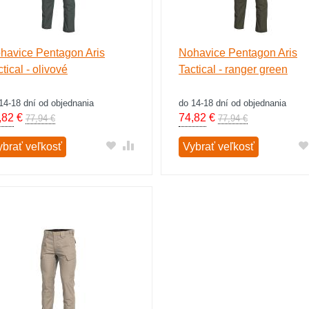
havice Pentagon Aris
Nohavice Pentagon Aris
tical - olivové
Tactical - ranger green
14-18 dní od objednania
do 14-18 dní od objednania
,82
€
74,82
€
77,94 €
77,94 €
ybrať veľkosť
Vybrať veľkosť