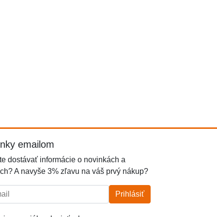
inky emailom
e dostávať informácie o novinkách a
ch? A navyše 3% zľavu na váš prvý nákup?
l:
Prihlásiť