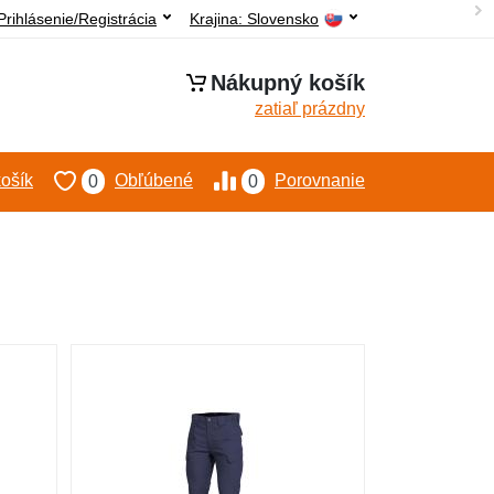
Prihlásenie/Registrácia
Krajina:
Slovensko
Nákupný košík
zatiaľ prázdny
ošík
Obľúbené
Porovnanie
0
0