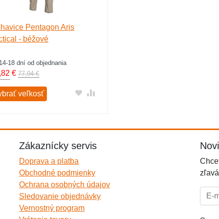
havice Pentagon Aris
ctical - béžové
14-18 dní od objednania
,82
€
77,94 €
ybrať veľkosť
Zákaznícky servis
Nov
Doprava a platba
Chcet
Obchodné podmienky
zľavá
Ochrana osobných údajov
E-mai
Sledovanie objednávky
Vernostný program