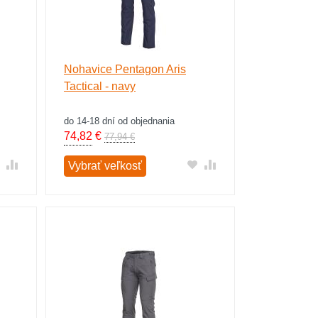
Nohavice Pentagon Aris
Tactical - navy
do 14-18 dní od objednania
74,82
€
77,94 €
Vybrať veľkosť