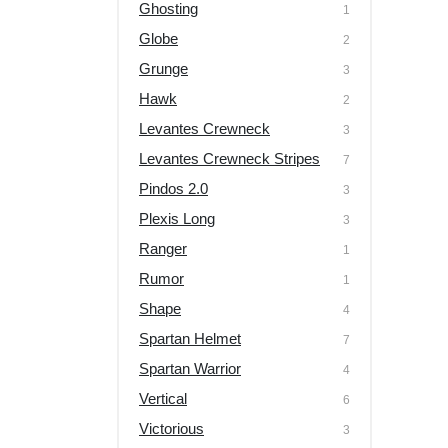
Ghosting
1
Globe
2
Grunge
3
Hawk
2
Levantes Crewneck
3
Levantes Crewneck Stripes
7
Pindos 2.0
3
Plexis Long
3
Ranger
1
Rumor
1
Shape
4
Spartan Helmet
7
Spartan Warrior
4
Vertical
6
Victorious
3