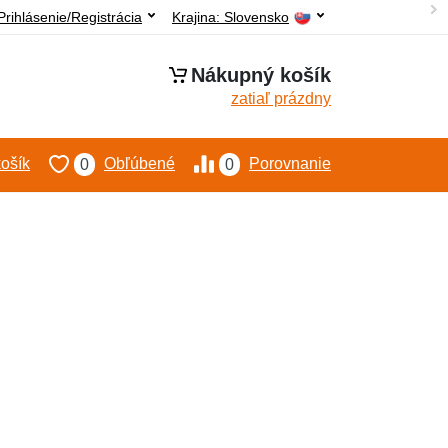
Prihlásenie/Registrácia
Krajina:
Slovensko
Nákupný košík
zatiaľ prázdny
ošík
Obľúbené
Porovnanie
0
0