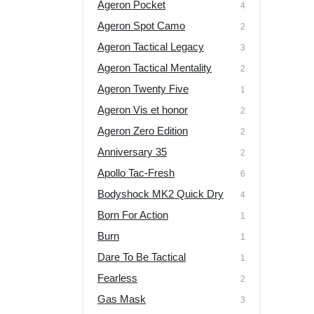
Ageron Pocket
4
Ageron Spot Camo
2
Ageron Tactical Legacy
3
Ageron Tactical Mentality
2
Ageron Twenty Five
1
Ageron Vis et honor
2
Ageron Zero Edition
2
Anniversary 35
2
Apollo Tac-Fresh
6
Bodyshock MK2 Quick Dry
4
Born For Action
1
Burn
1
Dare To Be Tactical
1
Fearless
2
Gas Mask
3