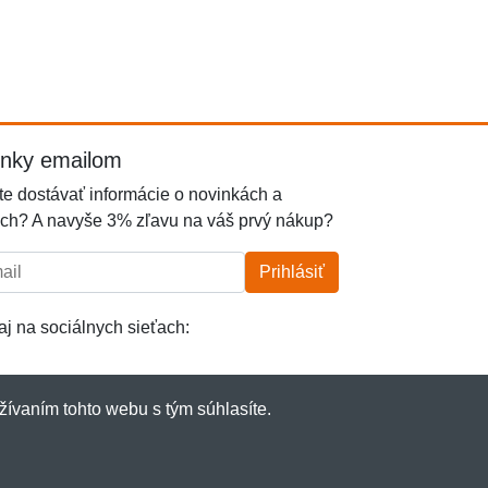
inky emailom
e dostávať informácie o novinkách a
ch? A navyše 3% zľavu na váš prvý nákup?
l:
Prihlásiť
j na sociálnych sieťach:
žívaním tohto webu s tým súhlasíte.