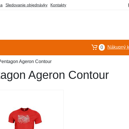
ba
Sledovanie objednávky
Kontakty
Nákupný k
0
 Pentagon Ageron Contour
tagon Ageron Contour