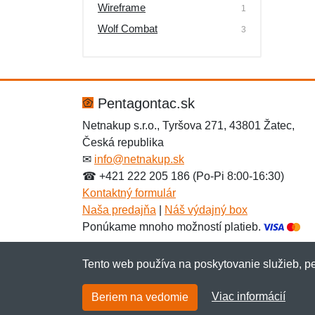
Wireframe
1
Wolf Combat
3
Pentagontac.sk
Netnakup s.r.o., Tyršova 271, 43801 Žatec,
Česká republika
✉
info@netnakup.sk
☎ +421 222 205 186 (Po-Pi 8:00-16:30)
Kontaktný formulár
Naša predajňa
|
Náš výdajný box
Ponúkame mnoho možností platieb.
Tento web používa na poskytovanie služieb, pe
Viac informácií
Beriem na vedomie
Copyright © 2007-2026 (19 rokov s vami)
Netn