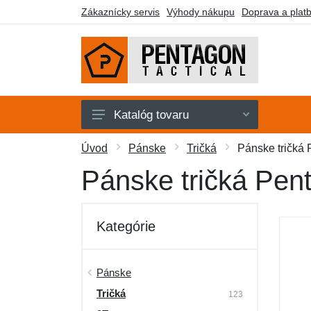
Zákaznícky servis
Výhody nákupu
Doprava a plat
Katalóg tovaru
Pánske
Úvod
Pánske
Tričká
Pánske tričká
Dámske
Pánske tričká Pen
Doplnky
Obuv a ponožky
Kategórie
Outdoor
Taktické vybavenie
Pánske
Tričká
Darčekové poukazy
123