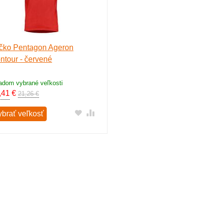
ičko Pentagon Ageron
ntour - červené
adom vybrané veľkosti
,41
€
21,26 €
ybrať veľkosť