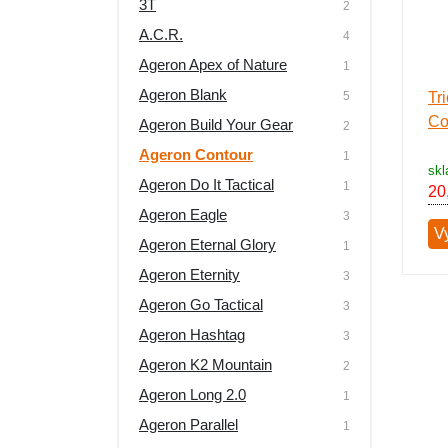
3T
2
Výpredaj
A.C.R.
4
Ageron Apex of Nature
1
Ageron Blank
5
Tr
Co
Ageron Build Your Gear
2
Ageron Contour
1
skl
Ageron Do It Tactical
1
20
Ageron Eagle
3
V
Ageron Eternal Glory
1
Ageron Eternity
3
Ageron Go Tactical
3
Ageron Hashtag
3
Ageron K2 Mountain
2
Ageron Long 2.0
1
Ageron Parallel
1